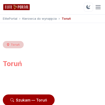
ElitePortal
›
Kierowca do wynajęcia
›
Toruń
Toruń
Kierowca do wynajęcia
Toruń
Przeglądaj
147 profili
z Torunia i okolic.
Moderowane profile, opinie użytkowników, kontakt
przez platformę.
Szukam — Toruń