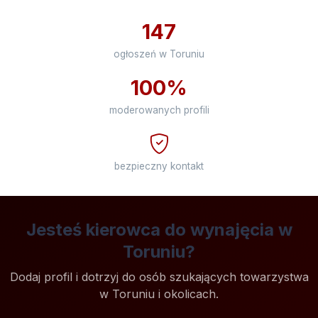
147
ogłoszeń w Toruniu
100%
moderowanych profili
bezpieczny kontakt
Jesteś kierowca do wynajęcia w
Toruniu?
Dodaj profil i dotrzyj do osób szukających towarzystwa
w Toruniu i okolicach.