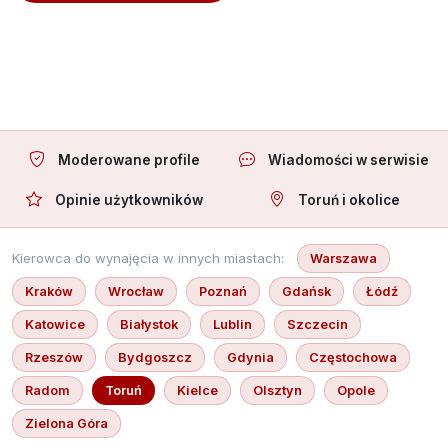
Oferuję towarzystwo
Moderowane profile
Wiadomości w serwisie
Opinie użytkowników
Toruń i okolice
Kierowca do wynajęcia w innych miastach:
Warszawa
Kraków
Wrocław
Poznań
Gdańsk
Łódź
Katowice
Białystok
Lublin
Szczecin
Rzeszów
Bydgoszcz
Gdynia
Częstochowa
Radom
Toruń
Kielce
Olsztyn
Opole
Zielona Góra