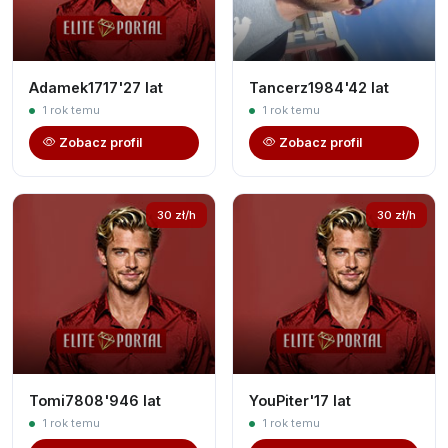
Adamek1717'27 lat
Tancerz1984'42 lat
1 rok temu
1 rok temu
Zobacz profil
Zobacz profil
30 zł/h
30 zł/h
Tomi7808'946 lat
YouPiter'17 lat
1 rok temu
1 rok temu