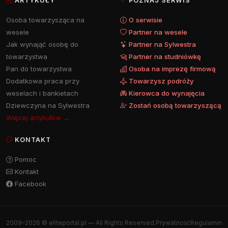
ARTYKUŁY
POZNAJ SERWIS
Osoba towarzysząca na
O serwisie
wesele
Partner na wesele
Jak wynająć osobę do
Partner na Sylwestra
towarzystwa
Partner na studniówkę
Pan do towarzystwa
Osoba na imprezę firmową
Dodatkowa praca przy
Towarzysz podróży
weselach i bankietach
Kierowca do wynajęcia
Dziewczyna na Sylwestra
Zostań osobą towarzyszącą
Więcej artykułów →
KONTAKT
Pomoc
Kontakt
Facebook
2009–2026 © eliteportal.pl — All Rights Reserved.
Prywatność
Regulamin