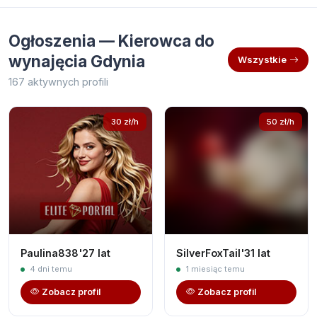
Ogłoszenia — Kierowca do
wynajęcia Gdynia
Wszystkie
167 aktywnych profili
30 zł/h
50 zł/h
Paulina838'27 lat
SilverFoxTail'31 lat
4 dni temu
1 miesiąc temu
Zobacz profil
Zobacz profil