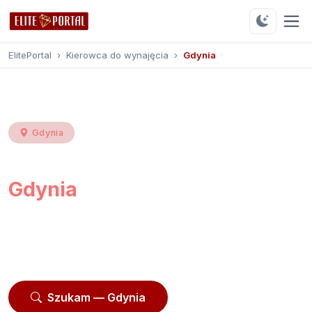
ElitePortal
›
Kierowca do wynajęcia
›
Gdynia
Gdynia
Kierowca do wynajęcia
Gdynia
Przeglądaj
167 profili
z Gdyni i okolic. Moderowane
profile, opinie użytkowników, kontakt przez
platformę.
Szukam — Gdynia