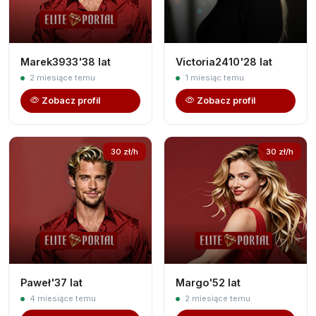
Marek3933'38 lat
Victoria2410'28 lat
2 miesiące temu
1 miesiąc temu
Zobacz profil
Zobacz profil
30 zł/h
30 zł/h
Paweł'37 lat
Margo'52 lat
4 miesiące temu
2 miesiące temu