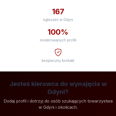
167
ogłoszeń w Gdyni
100%
moderowanych profili
bezpieczny kontakt
Jesteś kierowca do wynajęcia w
Gdyni?
Dodaj profil i dotrzyj do osób szukających towarzystwa
w Gdyni i okolicach.