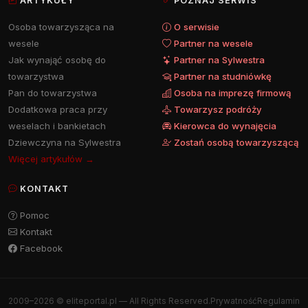
ARTYKUŁY
POZNAJ SERWIS
Osoba towarzysząca na
O serwisie
wesele
Partner na wesele
Jak wynająć osobę do
Partner na Sylwestra
towarzystwa
Partner na studniówkę
Pan do towarzystwa
Osoba na imprezę firmową
Dodatkowa praca przy
Towarzysz podróży
weselach i bankietach
Kierowca do wynajęcia
Dziewczyna na Sylwestra
Zostań osobą towarzyszącą
Więcej artykułów →
KONTAKT
Pomoc
Kontakt
Facebook
2009–2026 © eliteportal.pl — All Rights Reserved.
Prywatność
Regulamin