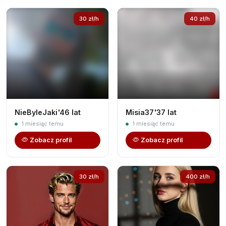
30 zł/h
40 zł/h
NieByleJaki'46 lat
Misia37'37 lat
1 miesiąc temu
1 miesiąc temu
Zobacz profil
Zobacz profil
30 zł/h
400 zł/h