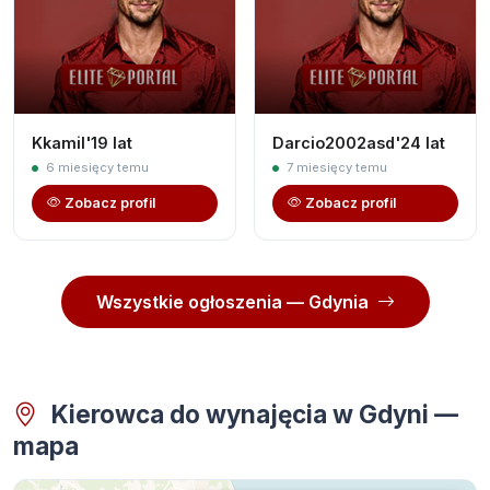
Kkamil'19 lat
Darcio2002asd'24 lat
6 miesięcy temu
7 miesięcy temu
Zobacz profil
Zobacz profil
Wszystkie ogłoszenia — Gdynia
Kierowca do wynajęcia w Gdyni —
mapa