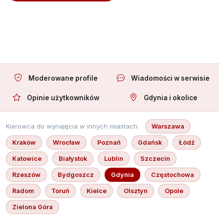
Oferuję towarzystwo
Moderowane profile
Wiadomości w serwisie
Opinie użytkowników
Gdynia i okolice
Kierowca do wynajęcia w innych miastach:
Warszawa
Kraków
Wrocław
Poznań
Gdańsk
Łódź
Katowice
Białystok
Lublin
Szczecin
Rzeszów
Bydgoszcz
Gdynia
Częstochowa
Radom
Toruń
Kielce
Olsztyn
Opole
Zielona Góra