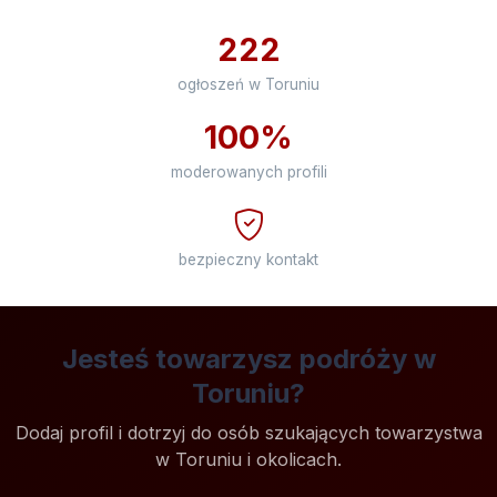
222
ogłoszeń w Toruniu
100%
moderowanych profili
bezpieczny kontakt
Jesteś towarzysz podróży w
Toruniu?
Dodaj profil i dotrzyj do osób szukających towarzystwa
w Toruniu i okolicach.