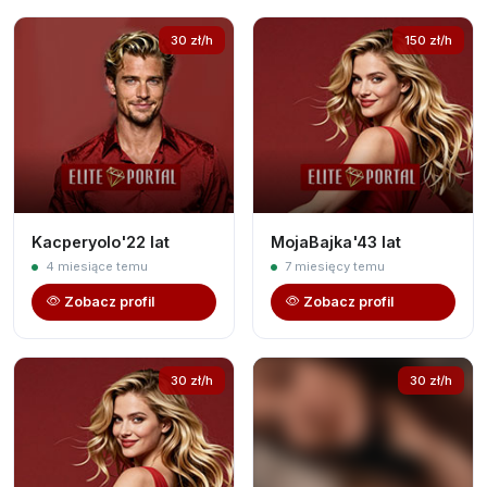
30 zł/h
150 zł/h
Kacperyolo'22 lat
MojaBajka'43 lat
4 miesiące temu
7 miesięcy temu
Zobacz profil
Zobacz profil
30 zł/h
30 zł/h