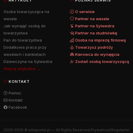
ARTYKUŁY
POZNAJ SERWIS
Osoba towarzysząca na
O serwisie
wesele
Partner na wesele
Jak wynająć osobę do
Partner na Sylwestra
towarzystwa
Partner na studniówkę
Pan do towarzystwa
Osoba na imprezę firmową
Dodatkowa praca przy
Towarzysz podróży
weselach i bankietach
Kierowca do wynajęcia
Dziewczyna na Sylwestra
Zostań osobą towarzyszącą
Więcej artykułów →
KONTAKT
Pomoc
Kontakt
Facebook
2009–2026 © eliteportal.pl — All Rights Reserved.
Prywatność
Regulamin