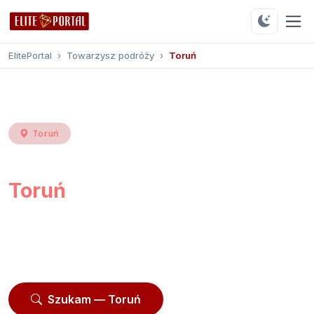
ElitePortal
›
Towarzysz podróży
›
Toruń
Toruń
Towarzysz podróży
Toruń
Przeglądaj
222 profili
z Torunia i okolic.
Moderowane profile, opinie użytkowników, kontakt
przez platformę.
Szukam — Toruń