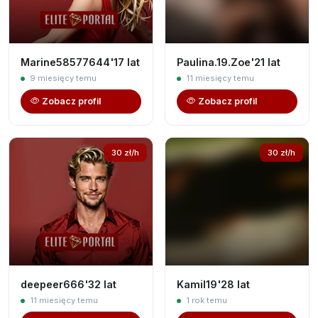
Marine58577644'17 lat
Paulina.19.Zoe'21 lat
9 miesięcy temu
11 miesięcy temu
Zobacz profil
Zobacz profil
30 zł/h
30 zł/h
deepeer666'32 lat
Kamil19'28 lat
11 miesięcy temu
1 rok temu