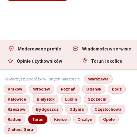
Oferuję towarzystwo
Moderowane profile
Wiadomości w serwisie
Opinie użytkowników
Toruń i okolice
Towarzysz podróży w innych miastach:
Warszawa
Kraków
Wrocław
Poznań
Gdańsk
Łódź
Katowice
Białystok
Lublin
Szczecin
Rzeszów
Bydgoszcz
Gdynia
Częstochowa
Radom
Toruń
Kielce
Olsztyn
Opole
Zielona Góra