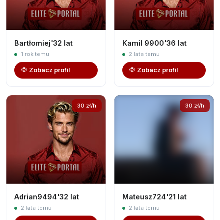
Bartłomiej'32 lat
Kamil 9900'36 lat
1 rok temu
2 lata temu
Zobacz profil
Zobacz profil
30 zł/h
30 zł/h
Adrian9494'32 lat
Mateusz724'21 lat
2 lata temu
2 lata temu