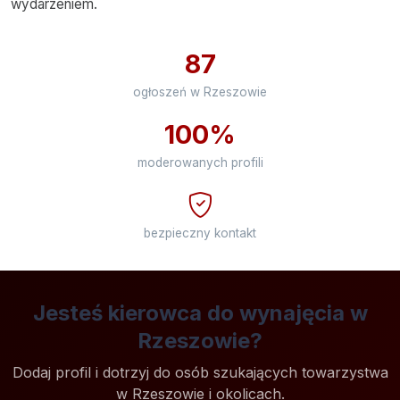
wydarzeniem.
87
ogłoszeń w Rzeszowie
100%
moderowanych profili
bezpieczny kontakt
Jesteś kierowca do wynajęcia w
Rzeszowie?
Dodaj profil i dotrzyj do osób szukających towarzystwa
w Rzeszowie i okolicach.