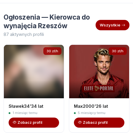
Ogłoszenia — Kierowca do
wynajęcia Rzeszów
Wszystkie
87 aktywnych profili
30 zł/h
30 zł/h
Sławek34'34 lat
Max2000'26 lat
1 miesiąc temu
5 miesięcy temu
Zobacz profil
Zobacz profil