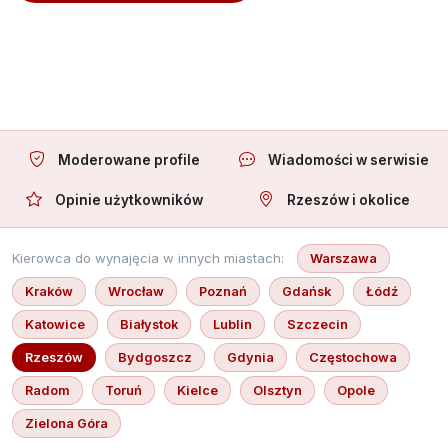
Oferuję towarzystwo
Moderowane profile
Wiadomości w serwisie
Opinie użytkowników
Rzeszów i okolice
Kierowca do wynajęcia w innych miastach:
Warszawa
Kraków
Wrocław
Poznań
Gdańsk
Łódź
Katowice
Białystok
Lublin
Szczecin
Rzeszów
Bydgoszcz
Gdynia
Częstochowa
Radom
Toruń
Kielce
Olsztyn
Opole
Zielona Góra