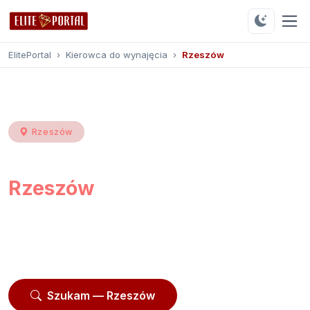
ElitePortal
›
Kierowca do wynajęcia
›
Rzeszów
Rzeszów
Kierowca do wynajęcia
Rzeszów
Przeglądaj
87 profili
z Rzeszowa i okolic.
Moderowane profile, opinie użytkowników, kontakt
przez platformę.
Szukam — Rzeszów