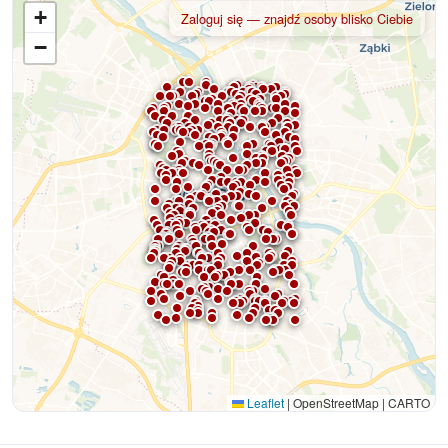
+
Zaloguj się — znajdź osoby blisko Ciebie
−
Leaflet
|
OpenStreetMap | CARTO