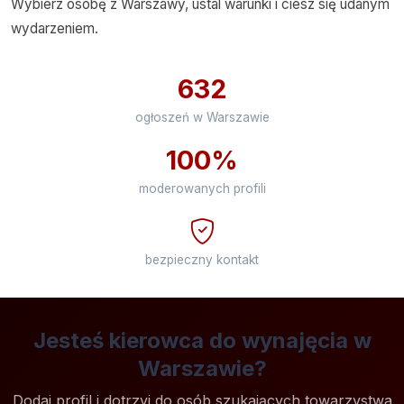
Wybierz osobę z Warszawy, ustal warunki i ciesz się udanym
wydarzeniem.
632
ogłoszeń w Warszawie
100%
moderowanych profili
bezpieczny kontakt
Jesteś kierowca do wynajęcia w
Warszawie?
Dodaj profil i dotrzyj do osób szukających towarzystwa