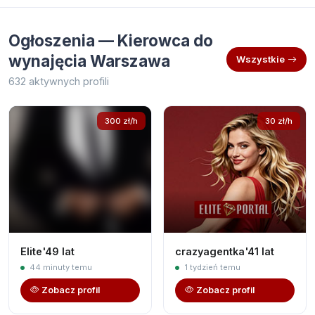
Ogłoszenia — Kierowca do
wynajęcia Warszawa
Wszystkie
632 aktywnych profili
300 zł/h
30 zł/h
Elite'49 lat
crazyagentka'41 lat
44 minuty temu
1 tydzień temu
Zobacz profil
Zobacz profil