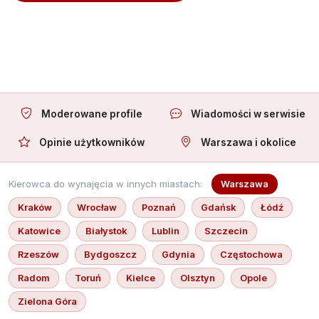
Oferuję towarzystwo
Moderowane profile
Wiadomości w serwisie
Opinie użytkowników
Warszawa i okolice
Kierowca do wynajęcia w innych miastach:
Warszawa
Kraków
Wrocław
Poznań
Gdańsk
Łódź
Katowice
Białystok
Lublin
Szczecin
Rzeszów
Bydgoszcz
Gdynia
Częstochowa
Radom
Toruń
Kielce
Olsztyn
Opole
Zielona Góra