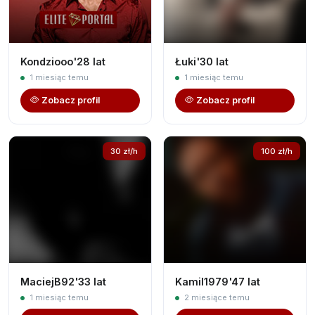
Kondziooo'28 lat
Łuki'30 lat
1 miesiąc temu
1 miesiąc temu
Zobacz profil
Zobacz profil
30 zł/h
100 zł/h
MaciejB92'33 lat
Kamil1979'47 lat
1 miesiąc temu
2 miesiące temu