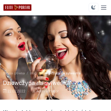
Strona główna
Blog
Dziewczyna na sylwestra
Dziewczyna na sylwestra
22.02.2022
·
Administrator