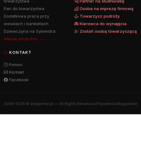
towarzystwa
Partner na studniówkę
Pan do towarzystwa
Osoba na imprezę firmową
Dodatkowa praca przy
Towarzysz podróży
weselach i bankietach
Kierowca do wynajęcia
Dziewczyna na Sylwestra
Zostań osobą towarzyszącą
Więcej artykułów →
KONTAKT
Pomoc
Kontakt
Facebook
2009–2026 © eliteportal.pl — All Rights Reserved.
Prywatność
Regulamin