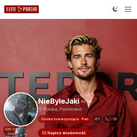
NieByleJaki
46 lat
Polska, Pomorskie
1
Osoba towarzysząca · Pan
Napisz wiadomość
Zaloguj się
aby zobaczyć