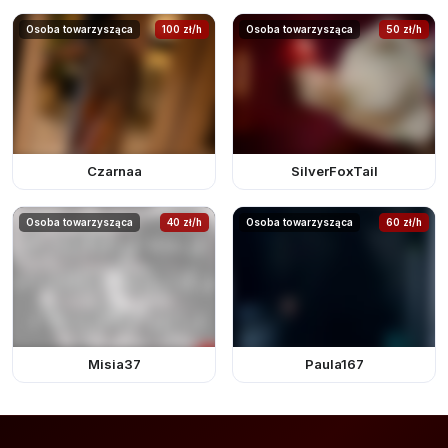
Osoba towarzysząca
100 zł/h
Osoba towarzysząca
50 zł/h
Czarnaa
SilverFoxTail
Osoba towarzysząca
40 zł/h
Osoba towarzysząca
60 zł/h
Misia37
Paula167