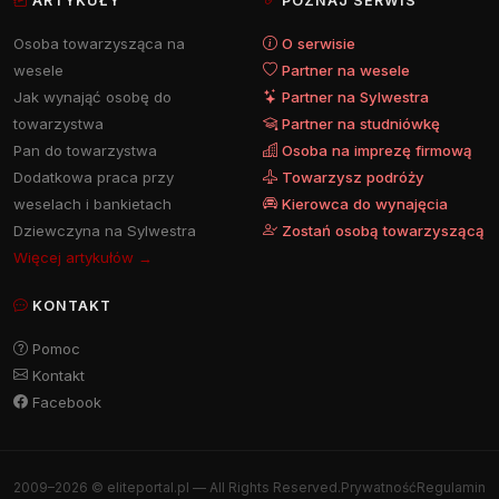
ARTYKUŁY
POZNAJ SERWIS
Osoba towarzysząca na
O serwisie
wesele
Partner na wesele
Jak wynająć osobę do
Partner na Sylwestra
towarzystwa
Partner na studniówkę
Pan do towarzystwa
Osoba na imprezę firmową
Dodatkowa praca przy
Towarzysz podróży
weselach i bankietach
Kierowca do wynajęcia
Dziewczyna na Sylwestra
Zostań osobą towarzyszącą
Więcej artykułów →
KONTAKT
Pomoc
Kontakt
Facebook
2009–2026 © eliteportal.pl — All Rights Reserved.
Prywatność
Regulamin