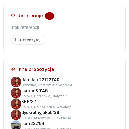
Referencje
0
Brak referencji.
Przeczytaj
Inne propozycje
Jan Jan 221221'40
Dowolne, Gorzów Wielkopolski
marcin80'46
Polska, Podlaskie, Białystok
KKK'37
Polska, Dolnośląskie, Wrocław
dyskretnyjakub'36
Polska, Mazowieckie, Warszawa
mari222'54
Polska, Mazowieckie, Warszawa