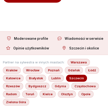
Oferuję towarzystwo
Moderowane profile
Wiadomości w serwisie
Opinie użytkowników
Szczecin i okolice
Partner na sylwestra w innych miastach:
Warszawa
Kraków
Wrocław
Poznań
Gdańsk
Łódź
Katowice
Białystok
Lublin
Szczecin
Rzeszów
Bydgoszcz
Gdynia
Częstochowa
Radom
Toruń
Kielce
Olsztyn
Opole
Zielona Góra