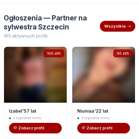
Ogłoszenia — Partner na
sylwestra Szczecin
Wszystkie
195 aktywnych profili
100 zł/h
40 zł/h
Izabel'57 lat
Niuniaa'22 lat
2 tygodnie temu
3 tygodnie temu
Zobacz profil
Zobacz profil