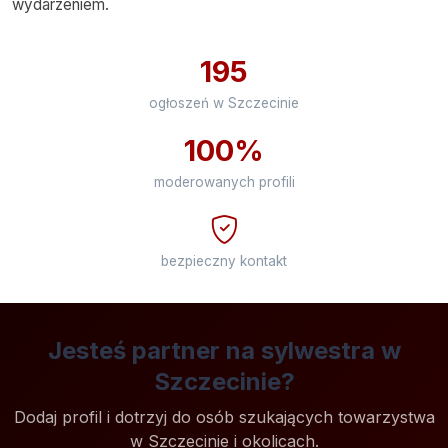
wydarzeniem.
195
ogłoszeń w Szczecinie
100%
moderowanych profili
bezpieczny kontakt
Jesteś partner na sylwestra w
Szczecinie?
Dodaj profil i dotrzyj do osób szukających towarzystwa
w Szczecinie i okolicach.