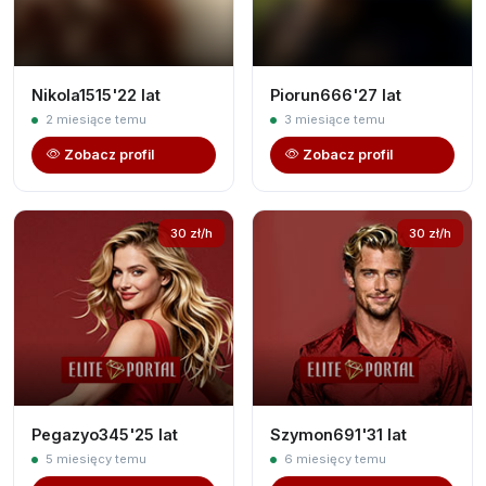
Nikola1515'22 lat
Piorun666'27 lat
2 miesiące temu
3 miesiące temu
Zobacz profil
Zobacz profil
30 zł/h
30 zł/h
Pegazyo345'25 lat
Szymon691'31 lat
5 miesięcy temu
6 miesięcy temu