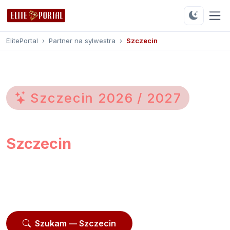
ElitePortal
›
Partner na sylwestra
›
Szczecin
Szczecin
2026
/
2027
Partner na sylwestra
Szczecin
Przeglądaj
195 profili
z Szczecina i okolic.
Moderowane profile, opinie użytkowników, kontakt
przez platformę.
Szukam — Szczecin