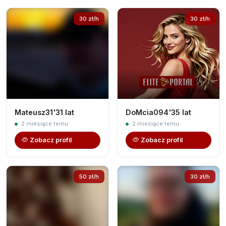
30 zł/h
30 zł/h
Mateusz31'31 lat
DoMcia094'35 lat
2 miesiące temu
2 miesiące temu
Zobacz profil
Zobacz profil
50 zł/h
30 zł/h