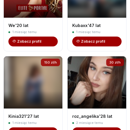
We'20 lat
Kubaxx'47 lat
1 miesiąc temu
1 miesiąc temu
Zobacz profil
Zobacz profil
150 zł/h
30 zł/h
Kinia321'27 lat
roz_angelika'28 lat
1 miesiąc temu
2 miesiące temu