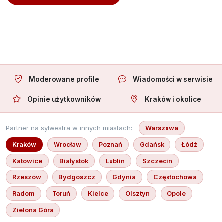
Oferuję towarzystwo
Moderowane profile
Wiadomości w serwisie
Opinie użytkowników
Kraków i okolice
Partner na sylwestra w innych miastach:
Warszawa
Kraków
Wrocław
Poznań
Gdańsk
Łódź
Katowice
Białystok
Lublin
Szczecin
Rzeszów
Bydgoszcz
Gdynia
Częstochowa
Radom
Toruń
Kielce
Olsztyn
Opole
Zielona Góra