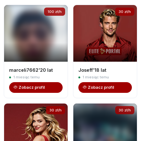
100 zł/h
30 zł/h
marceli7662'20 lat
Joseff'18 lat
1 miesiąc temu
1 miesiąc temu
Zobacz profil
Zobacz profil
30 zł/h
30 zł/h