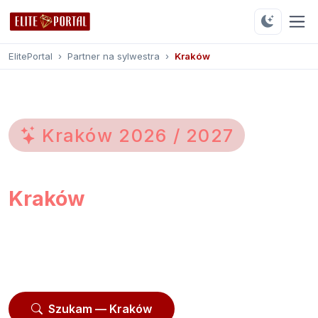
ElitePortal
›
Partner na sylwestra
›
Kraków
Kraków
2026
/
2027
Partner na sylwestra
Kraków
Przeglądaj
514 profili
z Krakowa i okolic.
Moderowane profile, opinie użytkowników, kontakt
przez platformę.
Szukam — Kraków