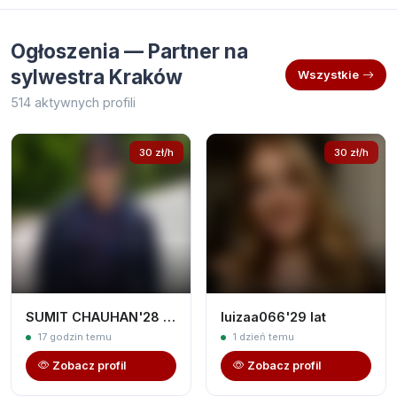
Ogłoszenia — Partner na
sylwestra Kraków
Wszystkie
514 aktywnych profili
30 zł/h
30 zł/h
SUMIT CHAUHAN'28 lat
luizaa066'29 lat
17 godzin temu
1 dzień temu
Zobacz profil
Zobacz profil