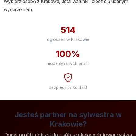
Wybierz osobę z Krakowa, ustal warunki i ciesz się udanym
wydarzeniem.
514
ogłoszeń w Krakowie
100%
moderowanych profili
bezpieczny kontakt
Jesteś partner na sylwestra w
Krakowie?
Dodaj profil i dotrzyj do osób szukających towarzystwa