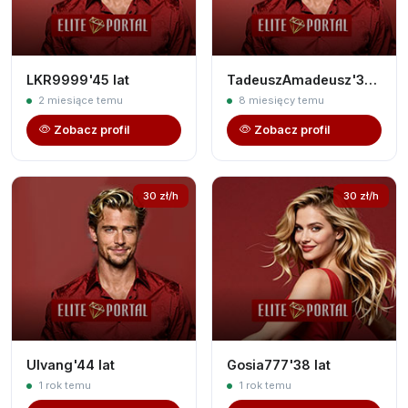
LKR9999'45 lat
TadeuszAmadeusz'38 lat
2 miesiące temu
8 miesięcy temu
Zobacz profil
Zobacz profil
30 zł/h
30 zł/h
Ulvang'44 lat
Gosia777'38 lat
1 rok temu
1 rok temu