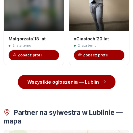
Małgorzata'18 lat
xCiastoch'20 lat
2 lata temu
2 lata temu
Zobacz profil
Zobacz profil
Wszystkie ogłoszenia — Lublin
Partner na sylwestra w Lublinie —
mapa