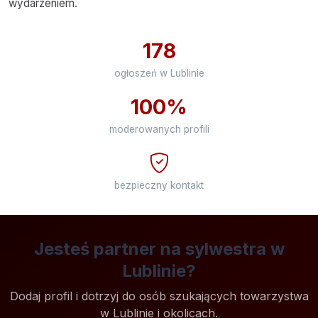
wydarzeniem.
178
ogłoszeń w Lublinie
100%
moderowanych profili
bezpieczny kontakt
Jesteś partner na sylwestra w
Lublinie?
Dodaj profil i dotrzyj do osób szukających towarzystwa
w Lublinie i okolicach.