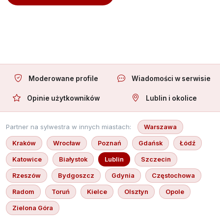
Oferuję towarzystwo
Moderowane profile
Wiadomości w serwisie
Opinie użytkowników
Lublin i okolice
Partner na sylwestra w innych miastach:
Warszawa
Kraków
Wrocław
Poznań
Gdańsk
Łódź
Katowice
Białystok
Lublin
Szczecin
Rzeszów
Bydgoszcz
Gdynia
Częstochowa
Radom
Toruń
Kielce
Olsztyn
Opole
Zielona Góra