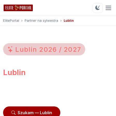
ElitePortal
›
Partner na sylwestra
›
Lublin
Lublin
2026
/
2027
Partner na sylwestra
Lublin
Przeglądaj
178 profili
z Lublina i okolic. Moderowane
profile, opinie użytkowników, kontakt przez
platformę.
Szukam — Lublin