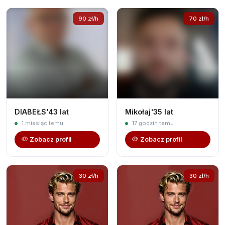
90 zł/h
70 zł/h
DIABEŁS'43 lat
Mikołaj'35 lat
1 miesiąc temu
17 godzin temu
Zobacz profil
Zobacz profil
30 zł/h
30 zł/h