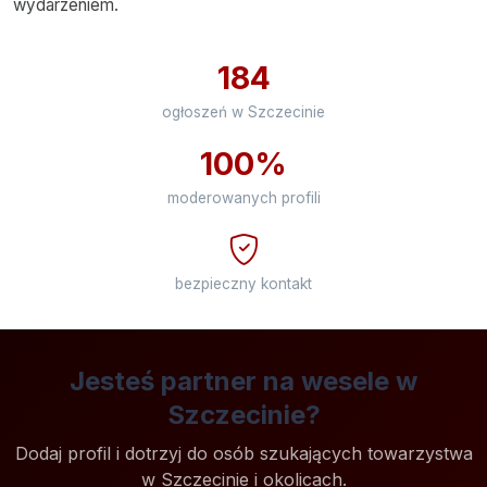
wydarzeniem.
184
ogłoszeń w Szczecinie
100%
moderowanych profili
bezpieczny kontakt
Jesteś partner na wesele w
Szczecinie?
Dodaj profil i dotrzyj do osób szukających towarzystwa
w Szczecinie i okolicach.