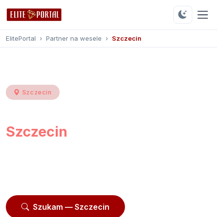
ElitePortal
›
Partner na wesele
›
Szczecin
Szczecin
Partner na wesele
Szczecin
Przeglądaj
184 profili
z Szczecina i okolic.
Moderowane profile, opinie użytkowników, kontakt
przez platformę.
Szukam — Szczecin