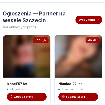
Ogłoszenia — Partner na
wesele Szczecin
Wszystkie
184 aktywnych profili
100 zł/h
40 zł/h
Izabel'57 lat
Niuniaa'22 lat
2 tygodnie temu
3 tygodnie temu
Zobacz profil
Zobacz profil