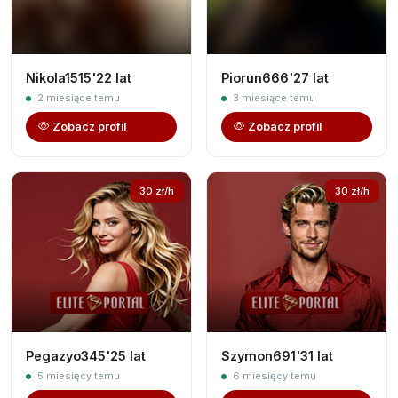
Nikola1515'22 lat
Piorun666'27 lat
2 miesiące temu
3 miesiące temu
Zobacz profil
Zobacz profil
30 zł/h
30 zł/h
Pegazyo345'25 lat
Szymon691'31 lat
5 miesięcy temu
6 miesięcy temu