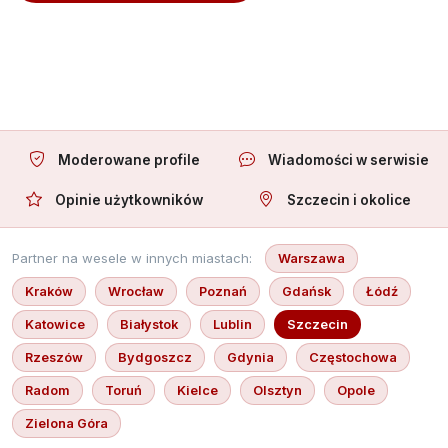
Oferuję towarzystwo
Moderowane profile
Wiadomości w serwisie
Opinie użytkowników
Szczecin i okolice
Partner na wesele w innych miastach:
Warszawa
Kraków
Wrocław
Poznań
Gdańsk
Łódź
Katowice
Białystok
Lublin
Szczecin
Rzeszów
Bydgoszcz
Gdynia
Częstochowa
Radom
Toruń
Kielce
Olsztyn
Opole
Zielona Góra