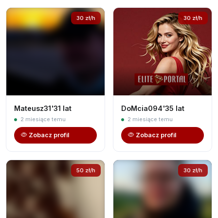
30 zł/h
30 zł/h
Mateusz31'31 lat
DoMcia094'35 lat
2 miesiące temu
2 miesiące temu
Zobacz profil
Zobacz profil
50 zł/h
30 zł/h