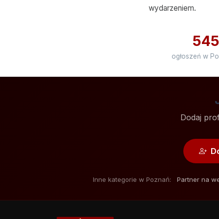
wydarzeniem.
54
ogłoszeń w Po
Dodaj prof
Do
Inne kategorie w Poznań:
Partner na w