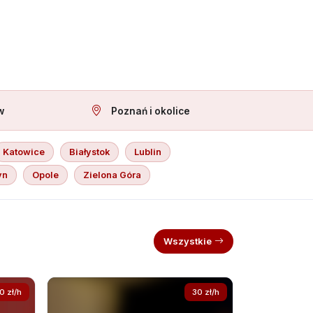
w
Poznań i okolice
Katowice
Białystok
Lublin
yn
Opole
Zielona Góra
Wszystkie
0 zł/h
30 zł/h