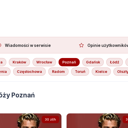
ję towarzystwo
Wiadomości w serwisie
Opinie użytkownikó
wa
Kraków
Wrocław
Poznań
Gdańsk
Łódź
ynia
Częstochowa
Radom
Toruń
Kielce
Olszt
óży Poznań
30 zł/h
3