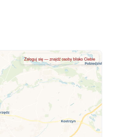
Zaloguj się — znajdź osoby blisko Ciebie