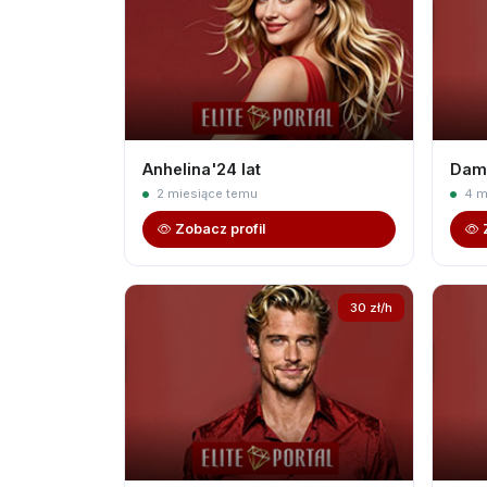
Anhelina'24 lat
Dami
2 miesiące temu
4 m
Zobacz profil
30 zł/h