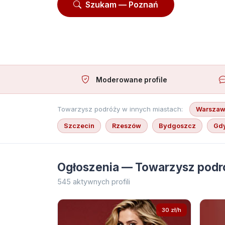
Szukam — Poznań
Oferu
Moderowane profile
Towarzysz podróży w innych miastach:
Warsza
Szczecin
Rzeszów
Bydgoszcz
Gd
Ogłoszenia — Towarzysz podr
545 aktywnych profili
30 zł/h