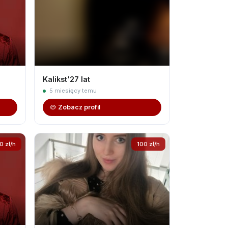
Kalikst'27 lat
5 miesięcy temu
Zobacz profil
0 zł/h
100 zł/h