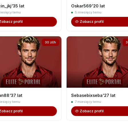
in_jkj'35 lat
Oskar569'20 lat
iesięcy temu
5 miesięcy temu
Zobacz profil
Zobacz profil
30 zł/h
3
an88'37 lat
Sebasebixseba'27 lat
iesięcy temu
7 miesięcy temu
Zobacz profil
Zobacz profil