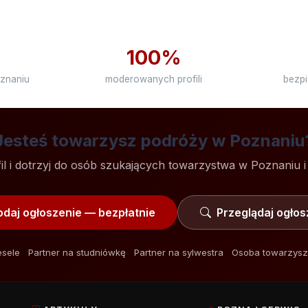
5
100%
znaniu
moderowanych profili
bezpi
Jesteś towarzysz podróży w Poznaniu
il i dotrzyj do osób szukających towarzystwa w Poznaniu i
daj ogłoszenie — bezpłatnie
Przeglądaj ogłos
esele
Partner na studniówkę
Partner na sylwestra
Osoba towarzysz