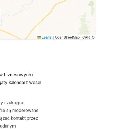
Leaflet
|
OpenStreetMap | CARTO
ów biznesowych i
aty kalendarz wesel
by szukające
ofile są moderowane
iązać kontakt przez
ę udanym