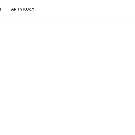
M
ARTYKUŁY
róży
. Moderowane profile,
ormę.