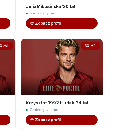
JuliaMikusinska'20 lat
5 miesięcy temu
Zobacz profil
0 zł/h
30 zł/h
Krzysztof 1992 Hudak'34 lat
7 miesięcy temu
Zobacz profil