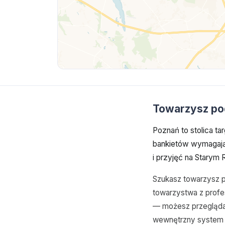
Towarzysz pod
Poznań to stolica t
bankietów wymagają
i przyjęć na Starym
Szukasz towarzysz p
towarzystwa z profes
— możesz przeglądać
wewnętrzny system w