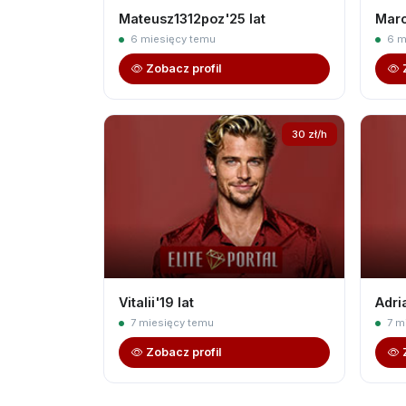
Mateusz1312poz'25 lat
Marc
6 miesięcy temu
6 m
Zobacz profil
30 zł/h
Vitalii'19 lat
Adri
7 miesięcy temu
7 m
Zobacz profil