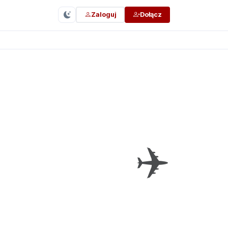
Zaloguj
Dołącz
✈️
Poznań