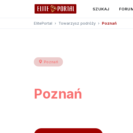
SZUKAJ
FORU
ElitePortal
›
Towarzysz podróży
›
Poznań
Poznań
Towarzysz pod
Poznań
Przeglądaj
545 profili
z Poznania i okolic
opinie użytkowników, kontakt przez platf