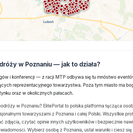
róży w Poznaniu — jak to działa?
argów i konferencji — z racji MTP odbywa się tu mnóstwo event
cych reprezentacyjnego towarzystwa. Poza tym miasto ma bog
 Rynku oraz w okolicznych pałacach.
odróży w Poznaniu? ElitePortal to polska platforma łącząca oso
jonalnymi towarzyszami z Poznania i całej Polski. Wszystkie pr
 zdjęcia, czytać opinie innych użytkowników i bezpiecznie naw
iadomości. Wybierz osobę z Poznania, ustal warunki i ciesz si