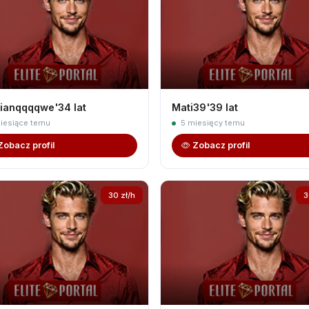
anqqqqwe'34 lat
Mati39'39 lat
iesiące temu
5 miesięcy temu
Zobacz profil
Zobacz profil
30 zł/h
3