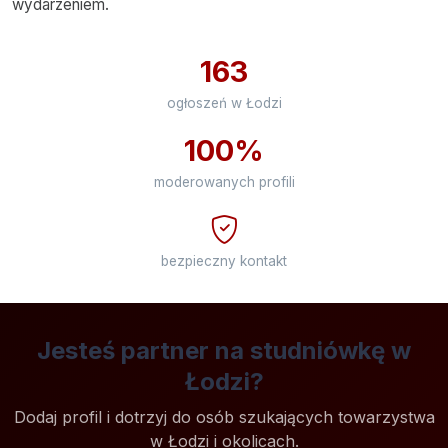
wydarzeniem.
163
ogłoszeń w Łodzi
100%
moderowanych profili
bezpieczny kontakt
Jesteś partner na studniówkę w
Łodzi?
Dodaj profil i dotrzyj do osób szukających towarzystwa
w Łodzi i okolicach.