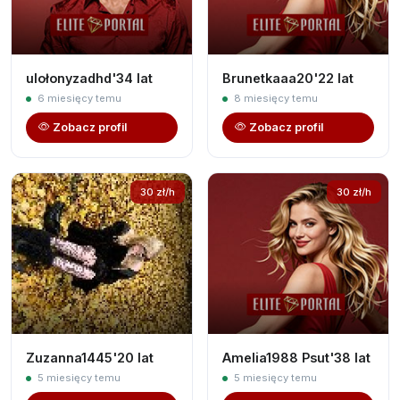
ulołonyzadhd'34 lat
Brunetkaaa20'22 lat
6 miesięcy temu
8 miesięcy temu
Zobacz profil
Zobacz profil
30 zł/h
30 zł/h
Zuzanna1445'20 lat
Amelia1988 Psut'38 lat
5 miesięcy temu
5 miesięcy temu