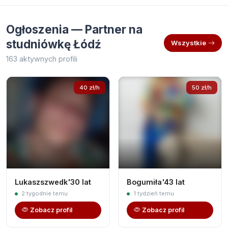
Ogłoszenia — Partner na
studniówkę Łódź
Wszystkie
163 aktywnych profili
40 zł/h
50 zł/h
Lukaszszwedk'30 lat
Bogumiła'43 lat
2 tygodnie temu
1 tydzień temu
Zobacz profil
Zobacz profil