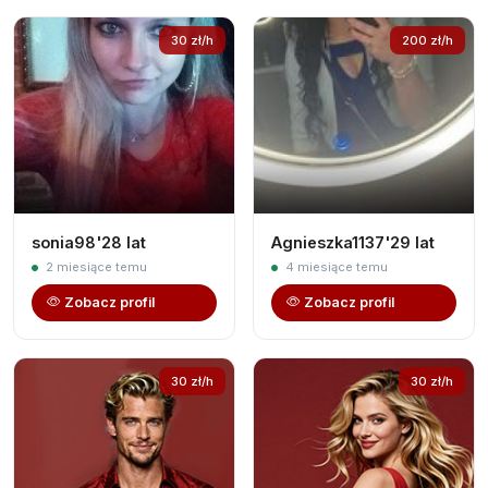
30 zł/h
200 zł/h
sonia98'28 lat
Agnieszka1137'29 lat
2 miesiące temu
4 miesiące temu
Zobacz profil
Zobacz profil
30 zł/h
30 zł/h