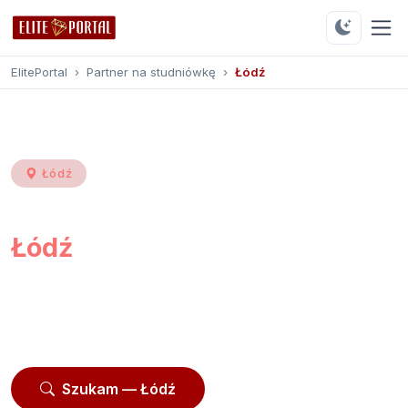
ElitePortal
›
Partner na studniówkę
›
Łódź
Łódź
Partner na studniówkę
Łódź
Przeglądaj
163 profili
z Łodzi i okolic. Moderowane
profile, opinie użytkowników, kontakt przez
platformę.
Szukam — Łódź