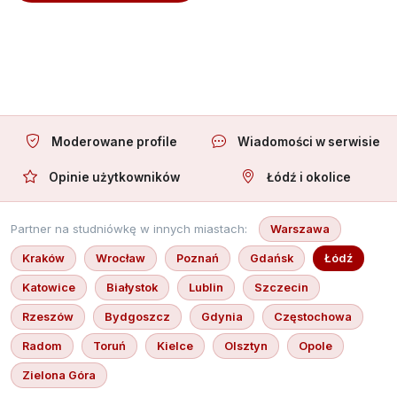
Oferuję towarzystwo
Moderowane profile
Wiadomości w serwisie
Opinie użytkowników
Łódź i okolice
Partner na studniówkę w innych miastach:
Warszawa
Kraków
Wrocław
Poznań
Gdańsk
Łódź
Katowice
Białystok
Lublin
Szczecin
Rzeszów
Bydgoszcz
Gdynia
Częstochowa
Radom
Toruń
Kielce
Olsztyn
Opole
Zielona Góra