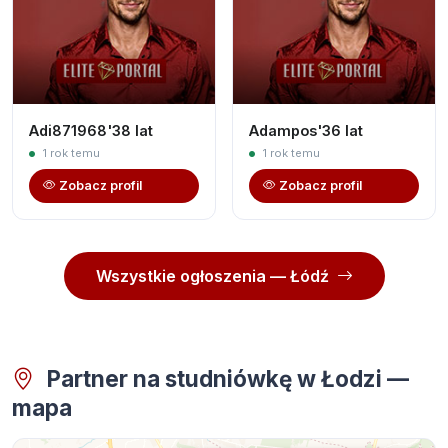
Adi871968'38 lat
Adampos'36 lat
1 rok temu
1 rok temu
Zobacz profil
Zobacz profil
Wszystkie ogłoszenia — Łódź
Partner na studniówkę w Łodzi —
mapa