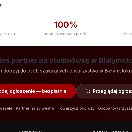
m.
100%
łymstoku
moderowanych profili
bezpi
teś partner na studniówkę w Białymst
l i dotrzyj do osób szukających towarzystwa w Białymstoku 
daj ogłoszenie — bezpłatnie
Przeglądaj ogłos
 wesele
Partner na sylwestra
Towarzysz podróży
Osoba towarzyszą