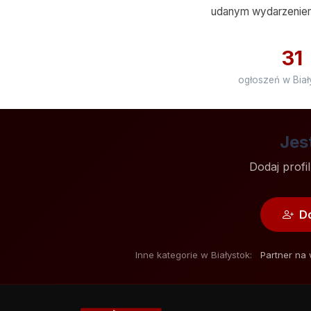
udanym wydarzenie
31
ogłoszeń w Bia
Jes
Dodaj profi
Do
Inne kategorie w Białystok:
Partner na