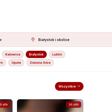
w
Białystok i okolice
Katowice
Białystok
Lublin
yn
Opole
Zielona Góra
Wszystkie
0 zł/h
30 zł/h