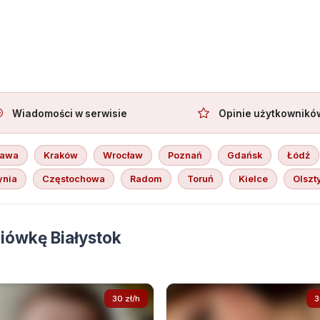
ruję towarzystwo
Wiadomości w serwisie
Opinie użytkownikó
zawa
Kraków
Wrocław
Poznań
Gdańsk
Łódź
ynia
Częstochowa
Radom
Toruń
Kielce
Olszt
iówkę Białystok
30 zł/h
3