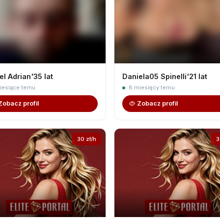
el Adrian'35 lat
Daniela05 Spinelli'21 lat
iesiące temu
8 miesięcy temu
Zobacz profil
Zobacz profil
30 zł/h
3