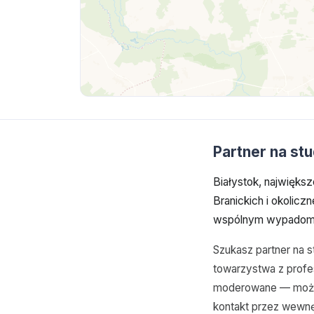
Partner na st
Białystok, największ
Branickich i okolicz
wspólnym wypadom 
Szukasz partner na s
towarzystwa z profes
moderowane — możesz
kontakt przez wewnę