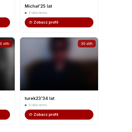
Michał'25 lat
2 lata temu
Zobacz profil
0 zł/h
30 zł/h
turek23'34 lat
3 lata temu
Zobacz profil