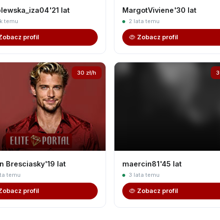
lewska_iza04'21 lat
MargotViviene'30 lat
ok temu
2 lata temu
Zobacz profil
Zobacz profil
30 zł/h
3
n Bresciasky'19 lat
maercin81'45 lat
ta temu
3 lata temu
Zobacz profil
Zobacz profil