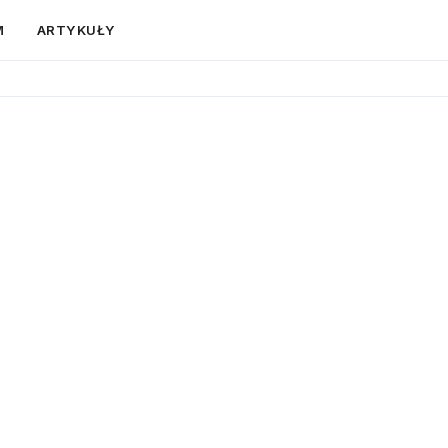
M
ARTYKUŁY
dniówkę
ic. Moderowane profile,
ormę.