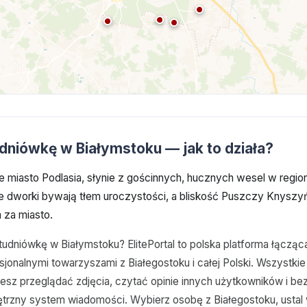
udniówkę w Białymstoku — jak to działa?
e miasto Podlasia, słynie z gościnnych, hucznych wesel w region
ne dworki bywają tłem uroczystości, a bliskość Puszczy Knyszyń
za miasto.
tudniówkę w Białymstoku? ElitePortal to polska platforma łączą
jonalnymi towarzyszami z Białegostoku i całej Polski. Wszystkie 
 przeglądać zdjęcia, czytać opinie innych użytkowników i be
trzny system wiadomości. Wybierz osobę z Białegostoku, ustal wa