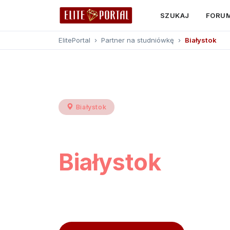
SZUKAJ
FORU
ElitePortal
›
Partner na studniówkę
›
Białystok
Białystok
Partner na stu
Białystok
Przeglądaj
31 profili
z Białegostoku i okol
opinie użytkowników, kontakt przez platf