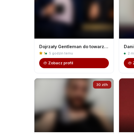
Dojrzały Gentleman do towarzystwa'45 lat
Dani
1
5 godzin temu
2 m
Zobacz profil
30 zł/h