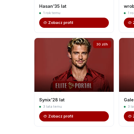
Hasan'35 lat
wrob
1 rok temu
1 r
Zobacz profil
30 zł/h
Synix'28 lat
Gale
3 lata temu
3 la
Zobacz profil