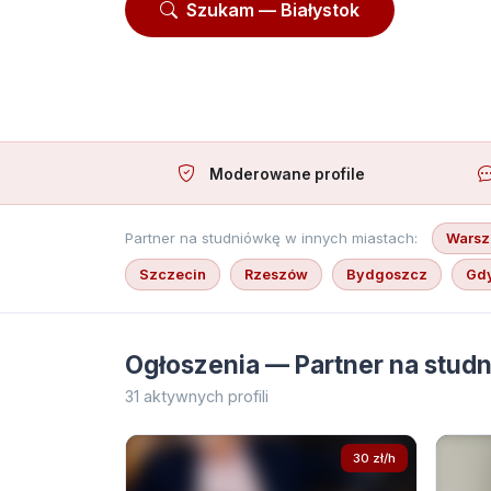
Szukam — Białystok
Ofe
Moderowane profile
Partner na studniówkę w innych miastach:
Wars
Szczecin
Rzeszów
Bydgoszcz
Gd
Ogłoszenia — Partner na studn
31 aktywnych profili
30 zł/h