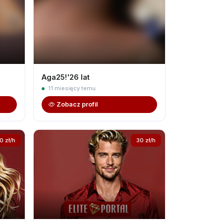
Aga25!'26 lat
11 miesięcy temu
Zobacz profil
0 zł/h
30 zł/h