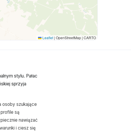
Leaflet
|
OpenStreetMap | CARTO
alnym stylu. Pałac
skiej sprzyja
ca osoby szukające
profile są
zpiecznie nawiązać
runki i ciesz się