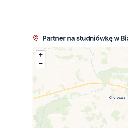
Partner na studniówkę w B
+
−