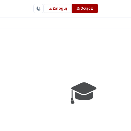
Zaloguj
Dołącz
🎓
Białystok