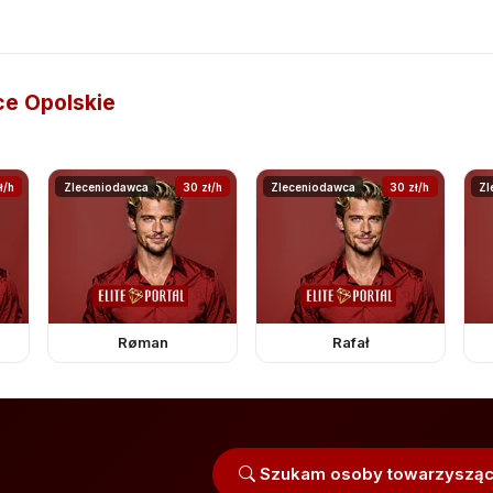
ce Opolskie
ł/h
Zleceniodawca
30 zł/h
Zleceniodawca
30 zł/h
Zl
Røman
Rafał
Szukam osoby towarzysząc