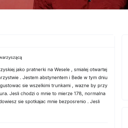
owarzyszącą
kiej jako pratnerki na Wesele , smialej otwartej
arzystwie . Jestem abstynentem i Bede w tym dniu
gustowac sie wszelkimi trunkami , wazne by przy
ura. Jesli chodzi o mnie to mierze 178, normalna
dowiesz sie spotkajac mnie bezposrenio . Jesli