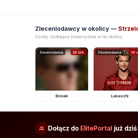
Zleceniodawcy w okolicy —
Strzel
Osoby szukające towarzystwa w tej okolicy
Zleceniodawca
30 zł/h
Zleceniodawca
30 z
Biniek
LukaszN
Dołącz do
ElitePortal
już dziś