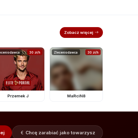
Zobacz więcej
eceniodawca
30 zł/h
Zleceniodawca
30 zł/h
Przemek J
MaRciN8
ej
Chcę zarabiać jako towarzysz