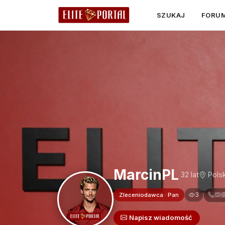
SZUKAJ
FORU
MarcinPL
32 lat
Pols
3
Zleceniodawca · Pan
Napisz wiadomość