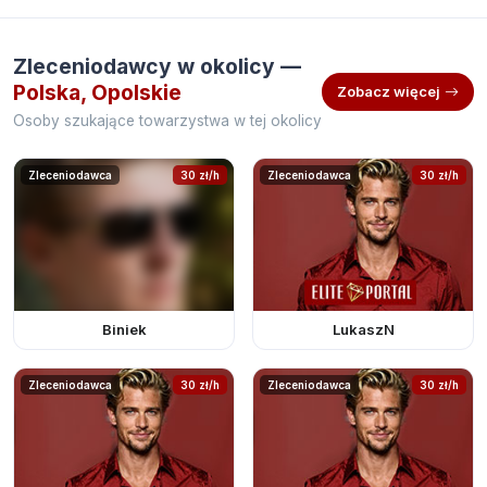
Zleceniodawcy w okolicy —
Polska, Opolskie
Zobacz więcej
Osoby szukające towarzystwa w tej okolicy
Zleceniodawca
30 zł/h
Zleceniodawca
30 zł/h
Biniek
LukaszN
Zleceniodawca
30 zł/h
Zleceniodawca
30 zł/h