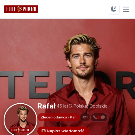
Rafał
45 lat
Polska, Opolskie
1
Zleceniodawca · Pan
Napisz wiadomość