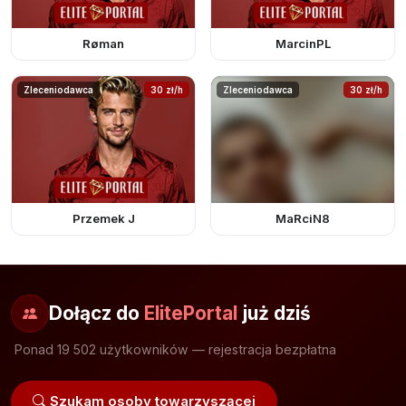
Røman
MarcinPL
Zleceniodawca
30 zł/h
Zleceniodawca
30 zł/h
Przemek J
MaRciN8
Dołącz do
ElitePortal
już dziś
Ponad 19 502 użytkowników — rejestracja bezpłatna
Szukam osoby towarzyszącej