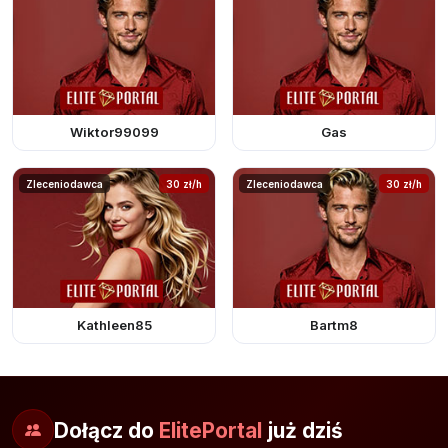
Wiktor99099
Gas
Zleceniodawca
30 zł/h
Zleceniodawca
30 zł/h
Kathleen85
Bartm8
Dołącz do
ElitePortal
już dziś