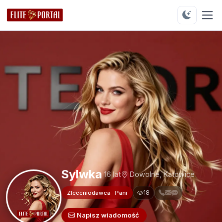
Sylwka
16 lat
Dowolne, Katowice
18
Zleceniodawca · Pani
Napisz wiadomość