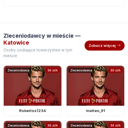
Zleceniodawcy w mieście —
Katowice
Zobacz więcej
Osoby szukające towarzystwa w tym
mieście
Zleceniodawca
30 zł/h
Zleceniodawca
30 zł/h
Robertos1234
matteo_91
Zleceniodawca
30 zł/h
Zleceniodawca
30 zł/h