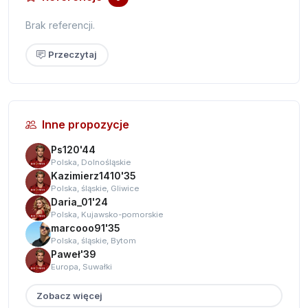
Brak referencji.
Przeczytaj
Inne propozycje
Ps120'44
Polska, Dolnośląskie
Kazimierz1410'35
Polska, śląskie, Gliwice
Daria_01'24
Polska, Kujawsko-pomorskie
marcooo91'35
Polska, śląskie, Bytom
Paweł'39
Europa, Suwałki
Zobacz więcej