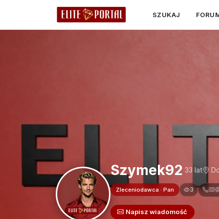
SZUKAJ
FORU
Szymek92
33 lat
Do
3
Zleceniodawca · Pan
Napisz wiadomość