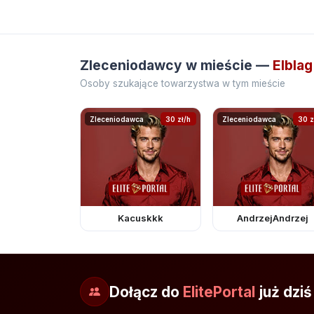
Zleceniodawcy w mieście —
Elblag
Osoby szukające towarzystwa w tym mieście
Zleceniodawca
30 zł/h
Zleceniodawca
30 z
Kacuskkk
AndrzejAndrzej
Dołącz do
ElitePortal
już dziś