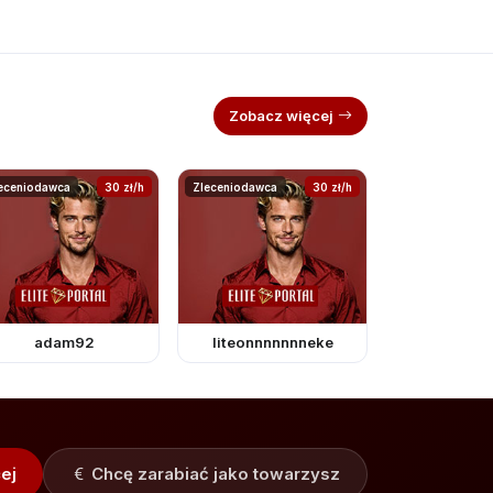
Zobacz więcej
eceniodawca
30 zł/h
Zleceniodawca
30 zł/h
adam92
liteonnnnnnneke
ej
Chcę zarabiać jako towarzysz