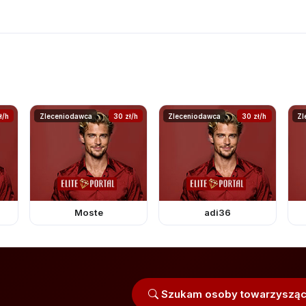
ł/h
Zleceniodawca
30 zł/h
Zleceniodawca
30 zł/h
Zl
Moste
adi36
Szukam osoby towarzysząc