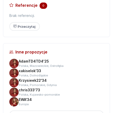
Referencje
0
Brak referencji.
Przeczytaj
Inne propozycje
AdamTD4TD4'25
Polska, Mazowieckie, Ostrołęka
xakiselok'33
Polska, Dolnośląskie
Krzysieek22'34
Polska, Pomorskie, Gdynia
chris333'73
Polska, Kujawsko-pomorskie
EWA'34
Europa