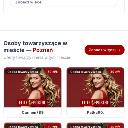
Zobacz więcej
Osoby towarzyszące w
mieście —
Poznań
Zobacz więcej
Oferty towarzyszenia w tym mieście
Osoba towarzysząca
30 zł/h
Osoba towarzysząca
30 zł/h
Carmen789
Patka90.
Osoba towarzysząca
30 zł/h
Osoba towarzysząca
30 zł/h