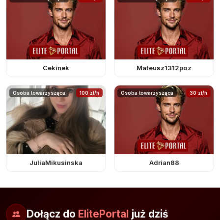
Cekinek
Mateusz1312poz
Osoba towarzysząca
100 zł/h
Osoba towarzysząca
30 zł/h
JuliaMikusinska
Adrian88
Dołącz do
ElitePortal
już dziś