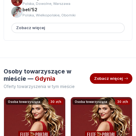
Polska, Dowolne, Warszawa
beti'52
Polska, Wielkopolskie, Oborniki
Zobacz więcej
Osoby towarzyszące w
mieście —
Gdynia
Zobacz więcej
Oferty towarzyszenia w tym mieście
Osoba towarzysząca
30 zł/h
Osoba towarzysząca
30 zł/h