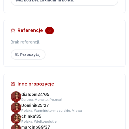
Referencje
0
Brak referencji.
Przeczytaj
Inne propozycje
dialcom24'65
Europa, Monako, Poznań
Dominik25'27
Polska, Warmińsko-mazurskie, Mlawa
chinka'35
Polska, Wielkopolskie
marcinp89'37