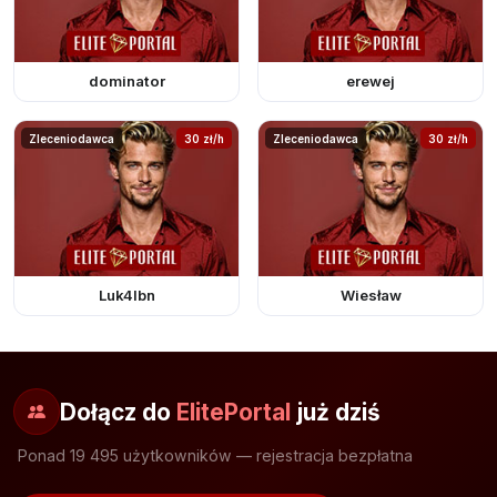
dominator
erewej
Zleceniodawca
30 zł/h
Zleceniodawca
30 zł/h
Luk4lbn
Wiesław
Dołącz do
ElitePortal
już dziś
Ponad 19 495 użytkowników — rejestracja bezpłatna