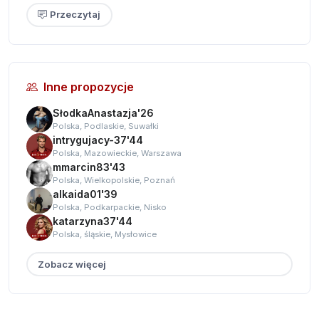
Przeczytaj
Inne propozycje
SłodkaAnastazja'26
Polska, Podlaskie, Suwałki
intrygujacy-37'44
Polska, Mazowieckie, Warszawa
mmarcin83'43
Polska, Wielkopolskie, Poznań
alkaida01'39
Polska, Podkarpackie, Nisko
katarzyna37'44
Polska, śląskie, Mysłowice
Zobacz więcej