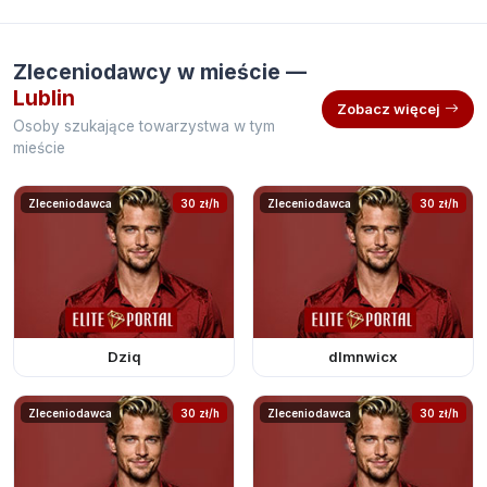
Zleceniodawcy w mieście —
Lublin
Zobacz więcej
Osoby szukające towarzystwa w tym
mieście
Zleceniodawca
30 zł/h
Zleceniodawca
30 zł/h
Dziq
dlmnwicx
Zleceniodawca
30 zł/h
Zleceniodawca
30 zł/h