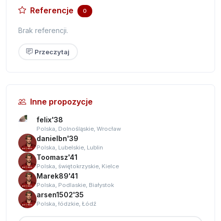
Referencje
0
Brak referencji.
Przeczytaj
Inne propozycje
felix'38
Polska, Dolnośląskie, Wrocław
danielbn'39
Polska, Lubelskie, Lublin
Toomasz'41
Polska, świętokrzyskie, Kielce
Marek89'41
Polska, Podlaskie, Białystok
arsen1502'35
Polska, łódzkie, Łódź