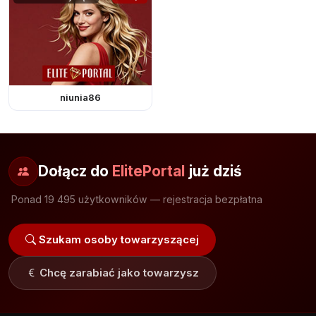
niunia86
Dołącz do
ElitePortal
już dziś
Ponad 19 495 użytkowników — rejestracja bezpłatna
Szukam osoby towarzyszącej
Chcę zarabiać jako towarzysz