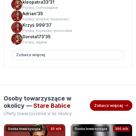
kleopatra33'31
Polska, Dolnośląskie
Adrian'35
Polska, łódzkie, Radomsko
Krzyś 999'37
Polska, Kujawsko-pomorskie
Dorota173'35
Polska, śląskie
Zobacz więcej
Osoby towarzyszące w
okolicy —
Stare Babice
Zobacz więcej
Oferty towarzyszenia w tej okolicy
Osoba towarzysząca
30 zł/h
Osoba towarzysząca
300 zł/h