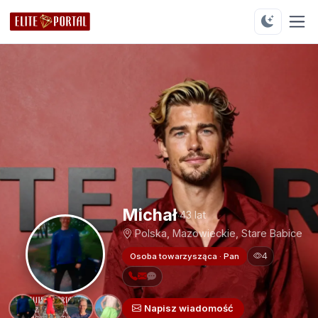
Michał
43 lat
Polska, Mazowieckie, Stare Babice
4
Osoba towarzysząca · Pan
Napisz wiadomość
Zaloguj się
aby zobaczyć