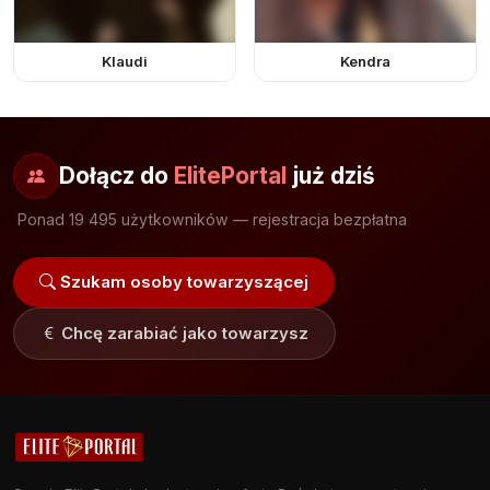
Klaudi
Kendra
Dołącz do
ElitePortal
już dziś
Ponad 19 495 użytkowników — rejestracja bezpłatna
Szukam osoby towarzyszącej
Chcę zarabiać jako towarzysz