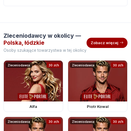
Zleceniodawcy w okolicy —
Polska, łódzkie
Zobacz więcej
Osoby szukające towarzystwa w tej okolicy
Zleceniodawca
30 zł/h
Zleceniodawca
30 zł/h
Alfa
Piotr Kowal
Zleceniodawca
30 zł/h
Zleceniodawca
30 zł/h