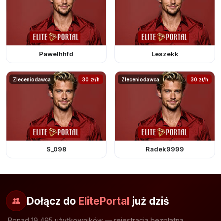
Pawelhhfd
Leszekk
Zleceniodawca
30 zł/h
Zleceniodawca
30 zł/h
S_098
Radek9999
Dołącz do
ElitePortal
już dziś
Ponad 19 495 użytkowników — rejestracja bezpłatna