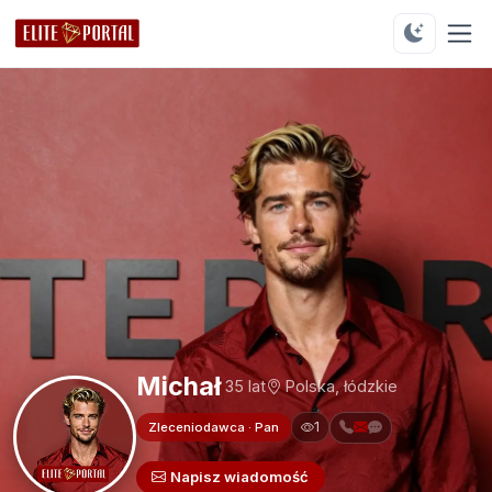
Michał
35 lat
Polska, łódzkie
1
Zleceniodawca · Pan
Napisz wiadomość