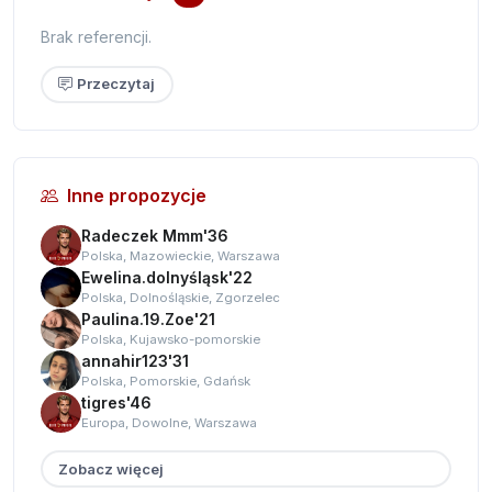
Brak referencji.
Przeczytaj
Inne propozycje
Radeczek Mmm'36
Polska, Mazowieckie, Warszawa
Ewelina.dolnyśląsk'22
Polska, Dolnośląskie, Zgorzelec
Paulina.19.Zoe'21
Polska, Kujawsko-pomorskie
annahir123'31
Polska, Pomorskie, Gdańsk
tigres'46
Europa, Dowolne, Warszawa
Zobacz więcej