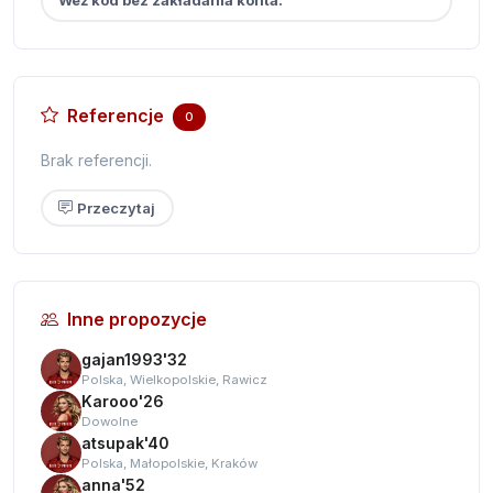
Referencje
0
Brak referencji.
Przeczytaj
Inne propozycje
gajan1993'32
Polska, Wielkopolskie, Rawicz
Karooo'26
Dowolne
atsupak'40
Polska, Małopolskie, Kraków
anna'52