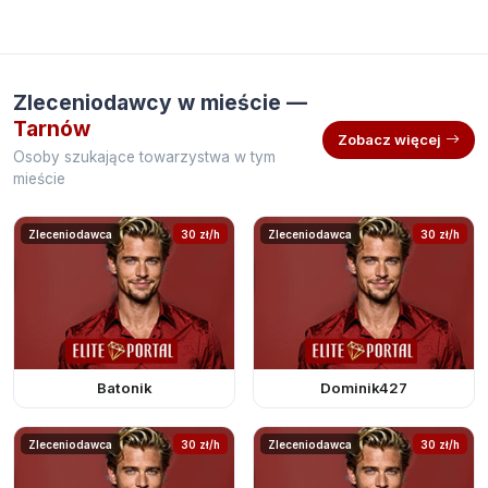
Zleceniodawcy w mieście —
Tarnów
Zobacz więcej
Osoby szukające towarzystwa w tym
mieście
Zleceniodawca
30 zł/h
Zleceniodawca
30 zł/h
Batonik
Dominik427
Zleceniodawca
30 zł/h
Zleceniodawca
30 zł/h