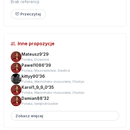
Brak referencji.
Przeczytaj
Inne propozycje
Mateusz9'29
Polska, Dowolne
Pawel1086'39
Polska, Mazowieckie, Siedlce
kittyy90'36
Polska, Warmińsko-mazurskie, Olsztyn
Karol1_9_9_0'35
Polska, Warmińsko-mazurskie, Olsztyn
Damian88'32
Polska, świętokrzyskie
Zobacz więcej