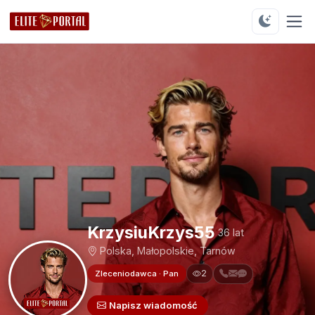
KrzysiuKrzys55
36 lat
Polska, Małopolskie, Tarnów
2
Zleceniodawca · Pan
Napisz wiadomość