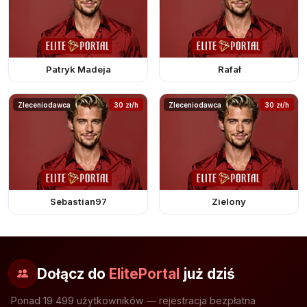
Patryk Madeja
Rafał
Zleceniodawca
30 zł/h
Zleceniodawca
30 zł/h
Sebastian97
Zielony
Dołącz do
ElitePortal
już dziś
Ponad 19 499 użytkowników — rejestracja bezpłatna