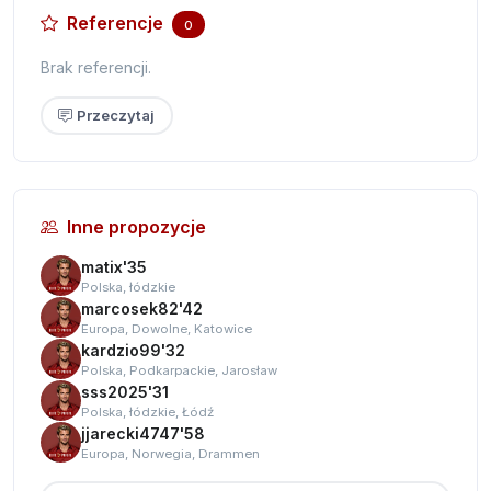
Referencje
0
Brak referencji.
Przeczytaj
Inne propozycje
matix'35
Polska, łódzkie
marcosek82'42
Europa, Dowolne, Katowice
kardzio99'32
Polska, Podkarpackie, Jarosław
sss2025'31
Polska, łódzkie, Łódź
jjarecki4747'58
Europa, Norwegia, Drammen