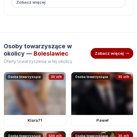
Zobacz więcej
Osoby towarzyszące w
okolicy —
Boleslawiec
Zobacz więcej
Oferty towarzyszenia w tej okolicy
Osoba towarzysząca
30 zł/h
Osoba towarzysząca
30 zł/h
Klara71
Paweł
Osoba towarzysząca
500 zł/h
Osoba towarzysząca
30 zł/h