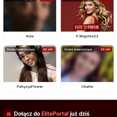
Kula
P.Migotka22
Osoba towarzysząca
80 zł/h
Osoba towarzysząca
50 zł/h
PatrycjaFlower
Chatte
Dołącz do
ElitePortal
już dziś