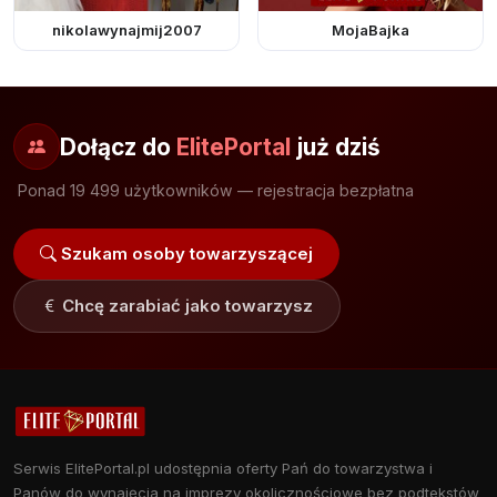
nikolawynajmij2007
MojaBajka
Dołącz do
ElitePortal
już dziś
Ponad 19 499 użytkowników — rejestracja bezpłatna
Szukam osoby towarzyszącej
Chcę zarabiać jako towarzysz
Serwis ElitePortal.pl udostępnia oferty Pań do towarzystwa i
Panów do wynajęcia na imprezy okolicznościowe bez podtekstów