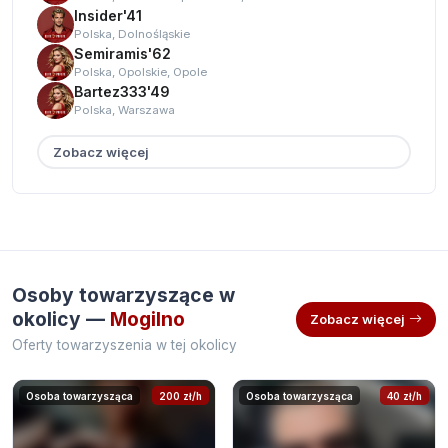
Insider'41
Polska, Dolnośląskie
Semiramis'62
Polska, Opolskie, Opole
Bartez333'49
Polska, Warszawa
Zobacz więcej
Osoby towarzyszące w
okolicy —
Mogilno
Zobacz więcej
Oferty towarzyszenia w tej okolicy
Osoba towarzysząca
200 zł/h
Osoba towarzysząca
40 zł/h