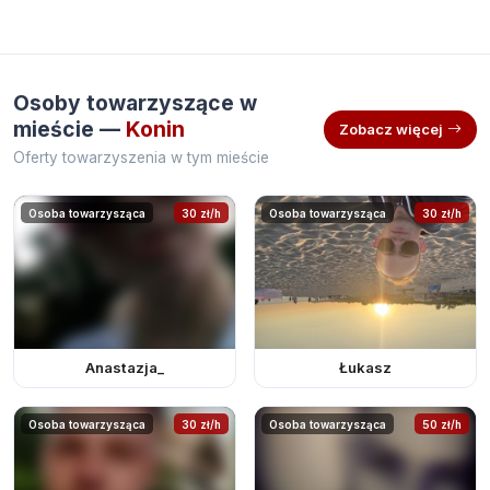
Osoby towarzyszące w
mieście —
Konin
Zobacz więcej
Oferty towarzyszenia w tym mieście
Osoba towarzysząca
30 zł/h
Osoba towarzysząca
30 zł/h
Anastazja_
Łukasz
Osoba towarzysząca
30 zł/h
Osoba towarzysząca
50 zł/h