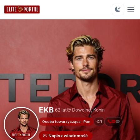
EKB
62 lat
Dowolne, Konin
1
Osoba towarzysząca · Pan
Napisz wiadomość