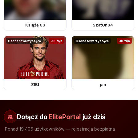
Książę 69
SzatOn94
Osoba towarzysząca
30 zł/h
Osoba towarzysząca
30 zł/h
ZIBI
pm
Dołącz do
ElitePortal
już dziś
Ponad 19 496 użytkowników — rejestracja bezpłatna