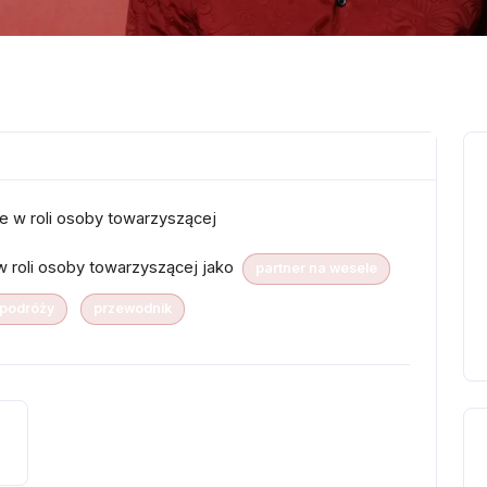
e w roli osoby towarzyszącej
w roli osoby towarzyszącej jako
partner na wesele
 podróży
przewodnik