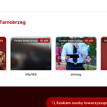
Tarnobrzeg
ł/h
Osoba towarzysząca
30 zł/h
Osoba towarzysząca
30 zł/h
Os
lilly165
strong
Szukam osoby towarzysząc