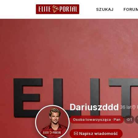
SZUKAJ
FORU
Dariuszddd
36 lat
1
Osoba towarzysząca · Pan
Napisz wiadomość