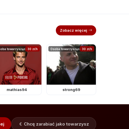
Zobacz więcej
oba towarzysząca
30 zł/h
Osoba towarzysząca
30 zł/h
mathias94
strong69
ej
Chcę zarabiać jako towarzysz