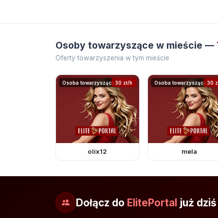
Osoby towarzyszące w mieście —
Oferty towarzyszenia w tym mieście
Osoba towarzysząca
30 zł/h
Osoba towarzysząca
30 z
olix12
mela
Dołącz do
ElitePortal
już dziś