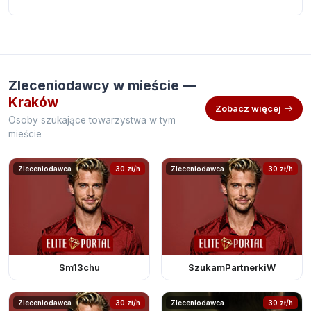
Zleceniodawcy w mieście —
Kraków
Zobacz więcej
Osoby szukające towarzystwa w tym
mieście
Zleceniodawca
30 zł/h
Zleceniodawca
30 zł/h
Sm13chu
SzukamPartnerkiW
Zleceniodawca
30 zł/h
Zleceniodawca
30 zł/h