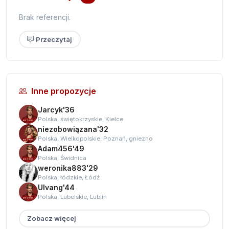
Brak referencji.
Przeczytaj
Inne propozycje
Jarcyk'36
Polska, świętokrzyskie, Kielce
niezobowiązana'32
Polska, Wielkopolskie, Poznań, gniezno
Adam456'49
Polska, Świdnica
weronika883'29
Polska, łódzkie, Łódź
Ulvang'44
Polska, Lubelskie, Lublin
Zobacz więcej