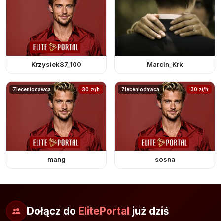
Krzysiek87_100
Marcin_Krk
Zleceniodawca
30 zł/h
Zleceniodawca
30 zł/h
mang
sosna
Dołącz do
ElitePortal
już dziś