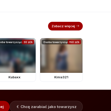
Zobacz więcej
oba towarzysząca
30 zł/h
Osoba towarzysząca
150 zł/h
Kubaxx
Kinia321
ej
Chcę zarabiać jako towarzysz