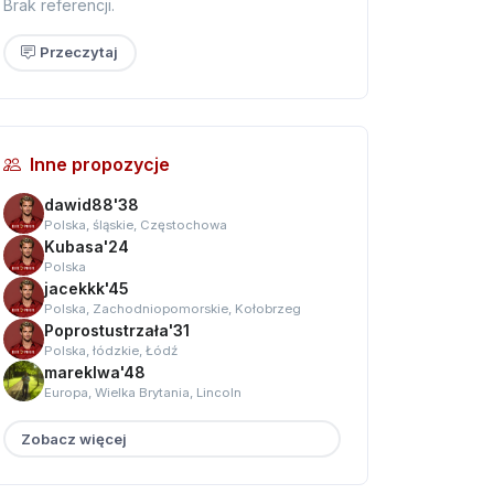
Brak referencji.
Przeczytaj
Inne propozycje
dawid88'38
Polska, śląskie, Częstochowa
Kubasa'24
Polska
jacekkk'45
Polska, Zachodniopomorskie, Kołobrzeg
Poprostustrzała'31
Polska, łódzkie, Łódź
mareklwa'48
Europa, Wielka Brytania, Lincoln
Zobacz więcej