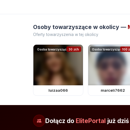
Osoby towarzyszące w okolicy —
Oferty towarzyszenia w tej okolicy
Osoba towarzysząca
30 zł/h
Osoba towarzysząca
100 z
luizaa066
marceli7662
Dołącz do
ElitePortal
już dziś