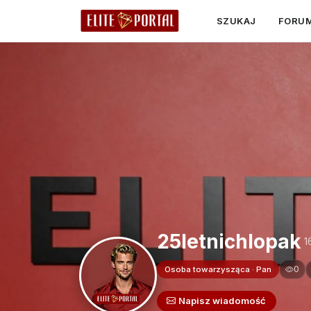
SZUKAJ
FORU
25letnichlopak
1
0
Osoba towarzysząca · Pan
Napisz wiadomość