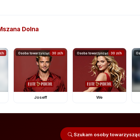
Mszana Dolna
ł/h
Osoba towarzysząca
30 zł/h
Osoba towarzysząca
30 zł/h
Os
Joseff
We
Szukam osoby towarzysząc