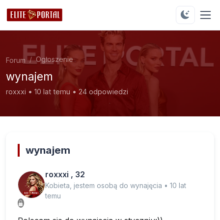
Ogłoszenie
Forum
wynajem
roxxxi • 10 lat temu • 24 odpowiedzi
wynajem
roxxxi , 32
Kobieta, jestem osobą do wynajęcia • 10 lat
temu