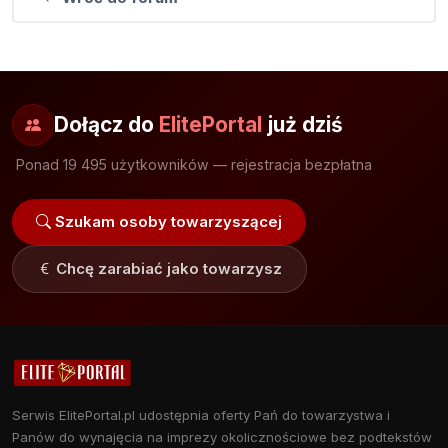
Dołącz do
ElitePortal
już dziś
Ponad 19 495 użytkowników — rejestracja bezpłatna
Szukam osoby towarzyszącej
Chcę zarabiać jako towarzysz
Serwis ElitePortal.pl udostępnia oferty Pań do towarzystwa i
Panów do wynajęcia na imprezy okolicznościowe bez podtekstów