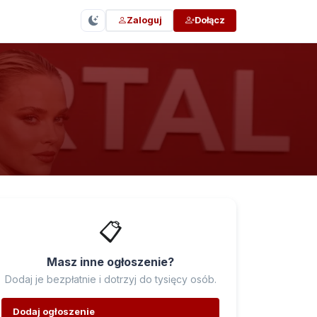
Zaloguj
Dołącz
📋
Masz inne ogłoszenie?
Dodaj je bezpłatnie i dotrzyj do tysięcy osób.
Dodaj ogłoszenie