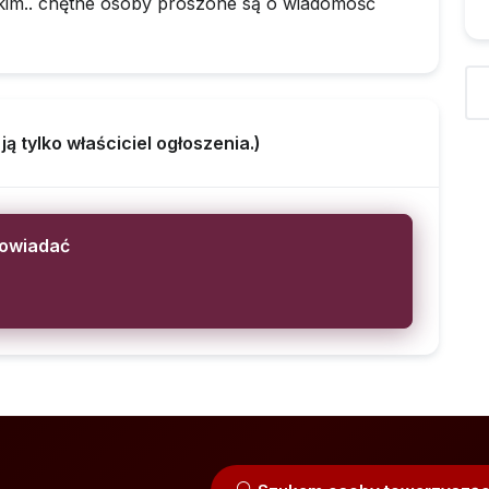
kim.. chętne osoby proszone są o wiadomość
 tylko właściciel ogłoszenia.)
powiadać