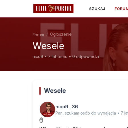
SZUKAJ
FORU
Ogłoszenie
Forum
Wesele
nico9 • 7 lat temu • 0 odpowiedzi
Wesele
nico9 , 36
Pan, szukam osób do wynajęcia • 7 la