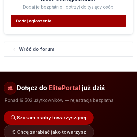
Dodaj je bezpłatnie i dotrzyj do tysięcy osób.
Dodaj ogłoszenie
Wróć do forum
Dołącz do
ElitePortal
już dziś
Ponad 19 502 użytkowników — rejestracja bezpłatna
Szukam osoby towarzyszącej
Chcę zarabiać jako towarzysz