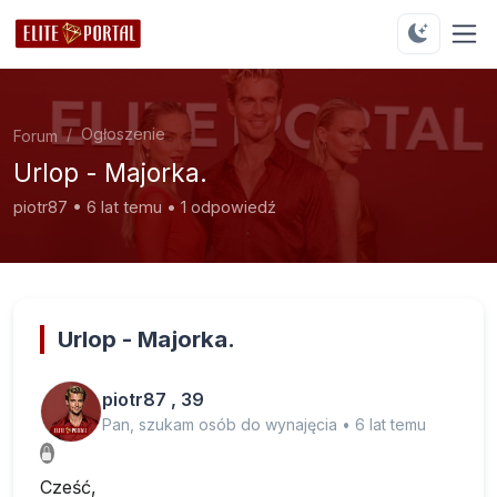
Ogłoszenie
Forum
Urlop - Majorka.
piotr87 • 6 lat temu • 1 odpowiedź
Urlop - Majorka.
piotr87 , 39
Pan, szukam osób do wynajęcia • 6 lat temu
Cześć,