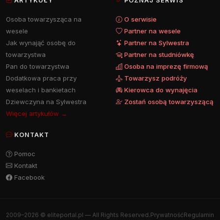
ARTYKUŁY
POZNAJ SERWIS
Osoba towarzysząca na
O serwisie
wesele
Partner na wesele
Jak wynająć osobę do
Partner na Sylwestra
towarzystwa
Partner na studniówkę
Pan do towarzystwa
Osoba na imprezę firmową
Dodatkowa praca przy
Towarzysz podróży
weselach i bankietach
Kierowca do wynajęcia
Dziewczyna na Sylwestra
Zostań osobą towarzyszącą
Więcej artykułów →
KONTAKT
Pomoc
Kontakt
Facebook
2009–2026 © eliteportal.pl — All Rights Reserved.
Prywatność
Regulamin