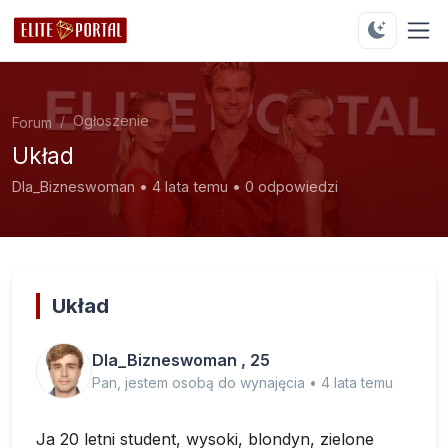
Ogłoszenie
Forum
Układ
Dla_Bizneswoman • 4 lata temu • 0 odpowiedzi
Układ
Dla_Bizneswoman , 25
Pan, jestem osobą do wynajęcia • 4 lata temu
Ja 20 letni student, wysoki, blondyn, zielone