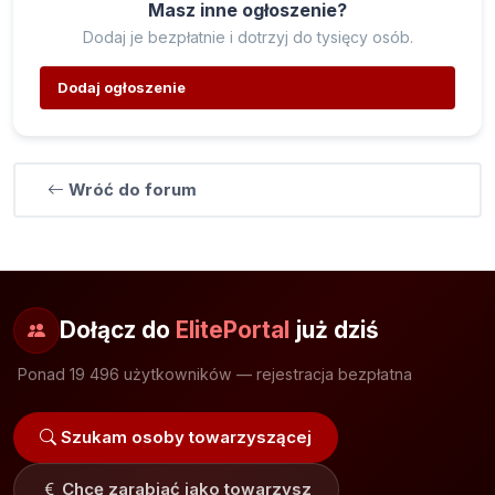
Masz inne ogłoszenie?
Dodaj je bezpłatnie i dotrzyj do tysięcy osób.
Dodaj ogłoszenie
Wróć do forum
Dołącz do
ElitePortal
już dziś
Ponad 19 496 użytkowników — rejestracja bezpłatna
Szukam osoby towarzyszącej
Chcę zarabiać jako towarzysz