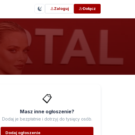
Zaloguj
Dołącz
📋
Masz inne ogłoszenie?
Dodaj je bezpłatnie i dotrzyj do tysięcy osób.
Dodaj ogłoszenie