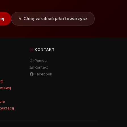
ej
Chcę zarabiać jako towarzysz
KONTAKT
Pomoc
Kontakt
a
Facebook
kę
irmową
cia
zyszącą