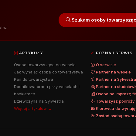
Szukam osoby towarzysząc
atna
ARTYKUŁY
POZNAJ SERWIS
Osoba towarzysząca na wesele
O serwisie
Jak wynająć osobę do towarzystwa
Partner na wesele
Pan do towarzystwa
Partner na Sylwestr
Dodatkowa praca przy weselach i
Partner na studniów
bankietach
Osoba na imprezę f
Dziewczyna na Sylwestra
Towarzysz podróży
Więcej artykułów →
Kierowca do wynaję
Zostań osobą towar