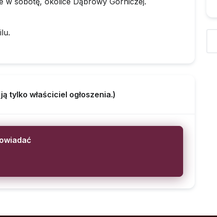
e w sobotę, okolice Dąbrowy Górniczej.
lu.
 tylko właściciel ogłoszenia.)
powiadać