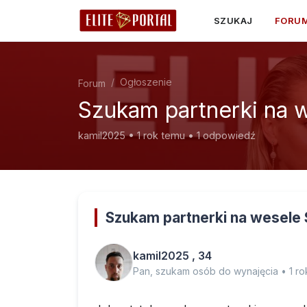
SZUKAJ
FORU
Ogłoszenie
Forum
Szukam partnerki na 
kamil2025 • 1 rok temu • 1 odpowiedź
Szukam partnerki na wesele
kamil2025 , 34
Pan, szukam osób do wynajęcia • 1 ro