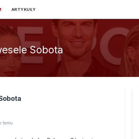
M
ARTYKUŁY
wesele Sobota
 Sobota
k temu