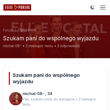
Ogłoszenie
Forum
Szukam pani do wspólnego wyjazdu
michal-08- • 2 miesiące temu • 2 odpowiedzi
Szukam pani do wspólnego
wyjazdu
michal-08- , 34
Pan, szukam osób do wynajęcia • 2 miesiące
temu