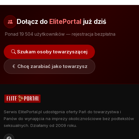
Dołącz do
ElitePortal
już dziś
Ponad 19 504 użytkowników — rejestracja bezpłatna
Szukam osoby towarzyszącej
Chcę zarabiać jako towarzysz
Serwis ElitePortal.pl udostępnia oferty Pań do towarzystwa i
Panów do wynajęcia na imprezy okolicznościowe bez podtekstów
seksualnych. Działamy od 2009 roku.