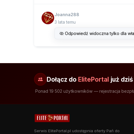
Joanna288
3 lata temu
Odpowiedź widoczna tylko dla wła
Dołącz do
ElitePortal
już dziś
Ponad 19 502 użytkowników — rejestracja bezpł
Serwis ElitePortal.pl udostępnia oferty Pań do