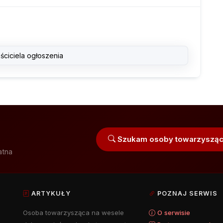
ściciela ogłoszenia
Szukam osoby towarzysząc
atna
ARTYKUŁY
POZNAJ SERWIS
Osoba towarzysząca na wesele
O serwisie