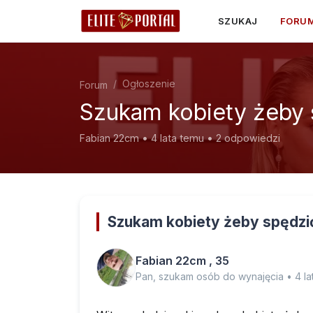
SZUKAJ
FORU
Ogłoszenie
Forum
Szukam kobiety żeby 
Fabian 22cm • 4 lata temu • 2 odpowiedzi
Szukam kobiety żeby spędzić
Fabian 22cm , 35
Pan, szukam osób do wynajęcia • 4 la