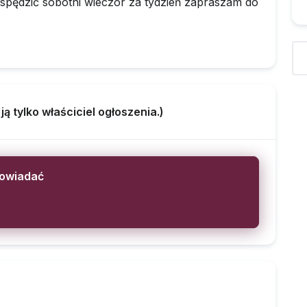
 spędzić sobotni wieczór za tydzień zapraszam do
 tylko właściciel ogłoszenia.)
powiadać