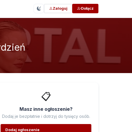
Zaloguj
Dołącz
ydzień
📋
Masz inne ogłoszenie?
Dodaj je bezpłatnie i dotrzyj do tysięcy osób.
Dodaj ogłoszenie