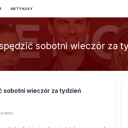
M
ARTYKUŁY
spędzić sobotni wieczór za t
 sobotni wieczór za tydzień
ta temu