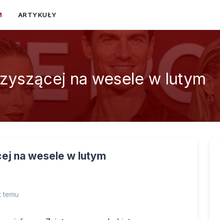
M
ARTYKUŁY
zyszącej na wesele w lutym
ej na wesele w lutym
t temu