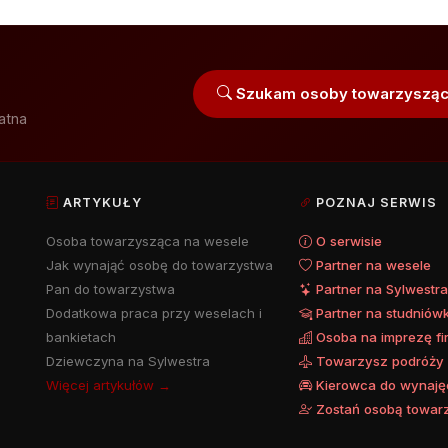
Szukam osoby towarzysząc
atna
ARTYKUŁY
POZNAJ SERWIS
Osoba towarzysząca na wesele
O serwisie
Jak wynająć osobę do towarzystwa
Partner na wesele
Pan do towarzystwa
Partner na Sylwestr
Dodatkowa praca przy weselach i
Partner na studniów
bankietach
Osoba na imprezę f
Dziewczyna na Sylwestra
Towarzysz podróży
Więcej artykułów →
Kierowca do wynaję
Zostań osobą towar