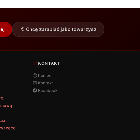
ej
Chcę zarabiać jako towarzysz
KONTAKT
Pomoc
Kontakt
a
Facebook
kę
irmową
cia
zyszącą