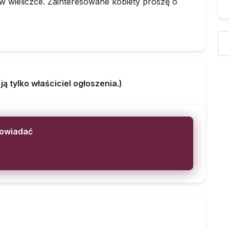
 wieliczce. Zainteresowane kobiety proszę o
 tylko właściciel ogłoszenia.)
powiadać