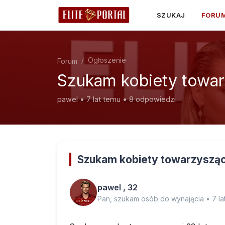
SZUKAJ
FORU
Ogłoszenie
Forum
Szukam kobiety towar
pawel • 7 lat temu • 8 odpowiedzi
Szukam kobiety towarzysząc
pawel , 32
Pan, szukam osób do wynajęcia • 7 la