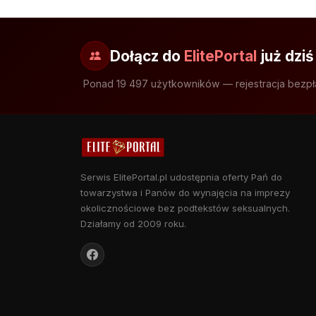
Dołącz do
ElitePortal
już dziś
Ponad 19 497 użytkowników — rejestracja bezpł
Serwis ElitePortal.pl udostępnia oferty Pań do
towarzystwa i Panów do wynajęcia na imprezy
okolicznościowe bez podtekstów seksualnych.
Działamy od 2009 roku.