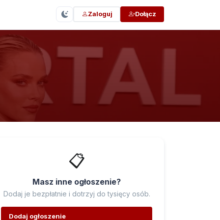
Zaloguj
Dołącz
📋
Masz inne ogłoszenie?
Dodaj je bezpłatnie i dotrzyj do tysięcy osób.
Dodaj ogłoszenie