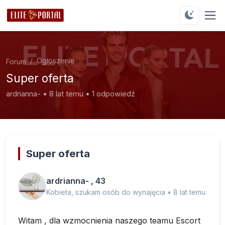
Ogłoszenie
Forum
Super oferta
ardrianna- • 8 lat temu • 1 odpowiedź
Super oferta
ardrianna- , 43
Kobieta, szukam osób do wynajęcia • 8 lat temu
Witam , dla wzmocnienia naszego teamu Escort