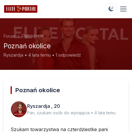
Ogłoszenie
Forum
Poznań okolice
Ryszardja • 4 lata temu • 1 odpowiedź
Poznań okolice
Ryszardja , 20
Pan, szukam osób do wynajęcia • 4 lata temu
Szukam towarzystwa na czterdziestke pani