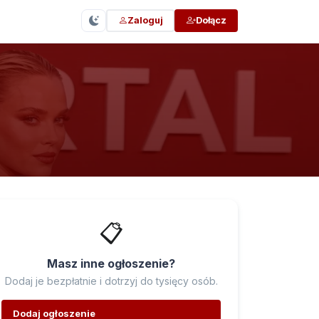
Zaloguj
Dołącz
📋
Masz inne ogłoszenie?
Dodaj je bezpłatnie i dotrzyj do tysięcy osób.
Dodaj ogłoszenie