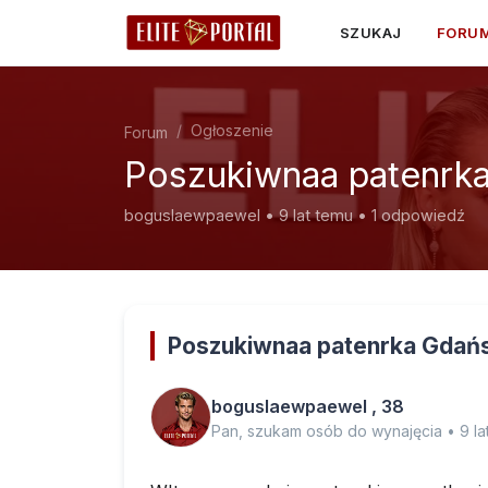
SZUKAJ
FORU
Ogłoszenie
Forum
Poszukiwnaa patenrka
boguslaewpaewel • 9 lat temu • 1 odpowiedź
Poszukiwnaa patenrka Gdańs
boguslaewpaewel , 38
Pan, szukam osób do wynajęcia • 9 la