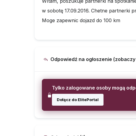
WItam, poszukuje partnerki na spotkani
w sobotę 17.09.2016. Chetne partnerki p
Moge zapewnic dojazd do 100 km
Odpowiedź na ogłoszenie (zobaczy ją
Tylko zalogowane osoby mogą od
Dołącz do ElitePortal