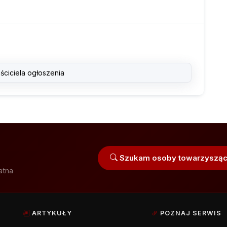
ściciela ogłoszenia
Szukam osoby towarzysząc
atna
ARTYKUŁY
POZNAJ SERWIS