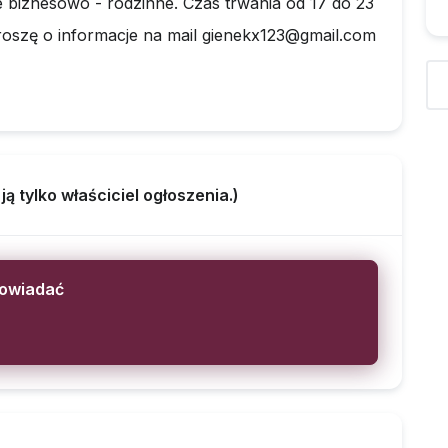
e biznesowo - rodzinne. Czas trwania od 17 do 23
roszę o informacje na mail
gienekx123@gmail.com
 tylko właściciel ogłoszenia.)
powiadać