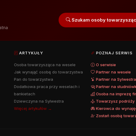
Szukam osoby towarzysząc
atna
ARTYKUŁY
POZNAJ SERWIS
Osoba towarzysząca na wesele
O serwisie
Jak wynająć osobę do towarzystwa
Partner na wesele
Pan do towarzystwa
Partner na Sylwestr
Dodatkowa praca przy weselach i
Partner na studniów
bankietach
Osoba na imprezę f
Dziewczyna na Sylwestra
Towarzysz podróży
Więcej artykułów →
Kierowca do wynaję
Zostań osobą towar