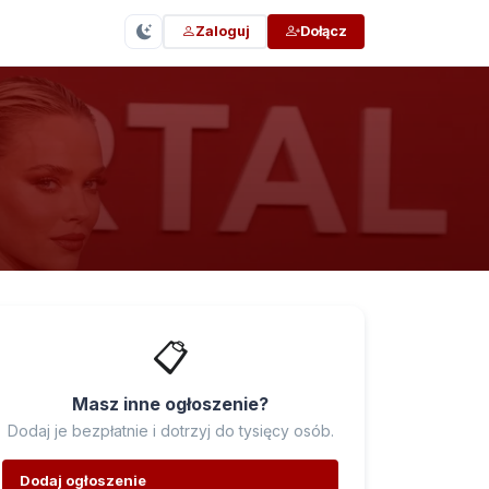
Zaloguj
Dołącz
📋
Masz inne ogłoszenie?
Dodaj je bezpłatnie i dotrzyj do tysięcy osób.
Dodaj ogłoszenie