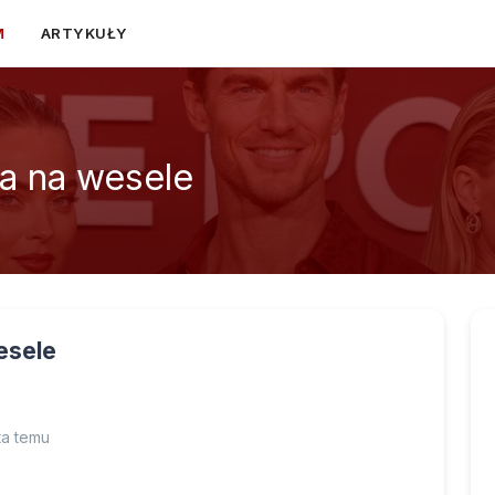
M
ARTYKUŁY
a na wesele
esele
ta temu