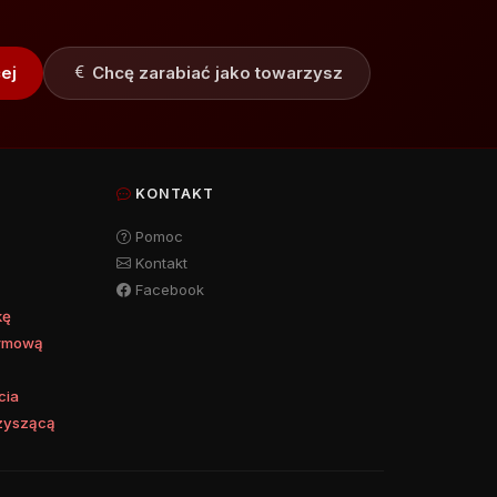
ej
Chcę zarabiać jako towarzysz
KONTAKT
Pomoc
Kontakt
a
Facebook
kę
irmową
cia
zyszącą