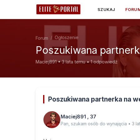
SZUKAJ
FORU
Ogłoszenie
Forum
Poszukiwana partnerk
Maciej891 • 3 lata temu • 1 odpowiedź
Poszukiwana partnerka na w
Maciej891 , 37
Pan, szukam osób do wynajęcia • 3 la