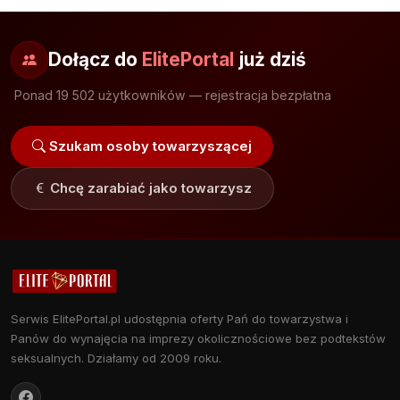
Dołącz do
ElitePortal
już dziś
Ponad 19 502 użytkowników — rejestracja bezpłatna
Szukam osoby towarzyszącej
Chcę zarabiać jako towarzysz
Serwis ElitePortal.pl udostępnia oferty Pań do towarzystwa i
Panów do wynajęcia na imprezy okolicznościowe bez podtekstów
seksualnych. Działamy od 2009 roku.