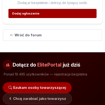
Dodaj je bezpłatnie i dotrzyj do tysięcy osób.
Dodaj ogłoszenie
Wróć do forum
Dołącz do
ElitePortal
już dziś
Ponad 19 495 użytkowników — rejestracja bezpłatna
Szukam osoby towarzyszącej
Chcę zarabiać jako towarzysz