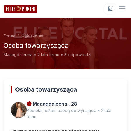
Ogłoszenie
Forum
Osoba towarzysząca
Maaagdaleena • 2 lata temu • 3 odpowiedzi
Osoba towarzysząca
Maaagdaleena , 28
Kobieta, jestem osobą do wynajęcia • 2 lata
temu