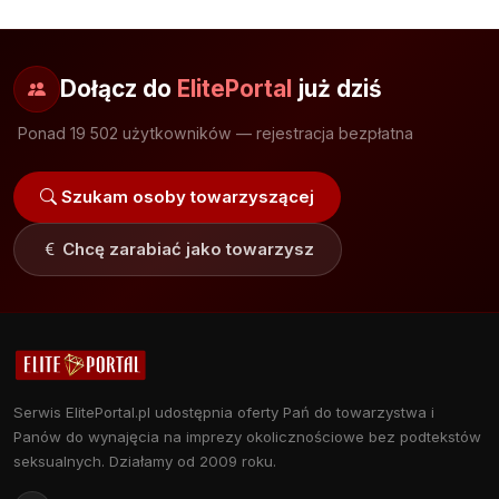
Dołącz do
ElitePortal
już dziś
Ponad 19 502 użytkowników — rejestracja bezpłatna
Szukam osoby towarzyszącej
Chcę zarabiać jako towarzysz
Serwis ElitePortal.pl udostępnia oferty Pań do towarzystwa i
Panów do wynajęcia na imprezy okolicznościowe bez podtekstów
seksualnych. Działamy od 2009 roku.